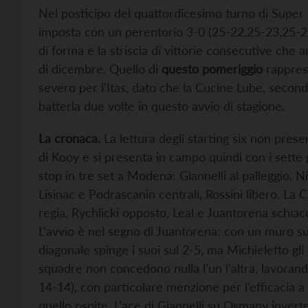
Nel posticipo del quattordicesimo turno di Super 
imposta con un perentorio 3-0 (25-22,25-23,25-
di forma e la striscia di vittorie consecutive che a
di dicembre. Quello di
questo pomeriggio
rapprese
severo per l’Itas, dato che la Cucine Lube, second
batterla due volte in questo avvio di stagione.
La cronaca.
La lettura degli starting six non pres
di Kooy e si presenta in campo quindi con i sette
stop in tre set a Modena: Giannelli al palleggio, N
Lisinac e Podrascanin centrali, Rossini libero. L
regia, Rychlicki opposto, Leal e Juantorena schiacc
L’avvio è nel segno di Juantorena: con un muro su
diagonale spinge i suoi sul 2-5, ma Michieletto gli 
squadre non concedono nulla l’un l’altra, lavorand
14-14), con particolare menzione per l’efficacia a r
quello ospite. L’ace di Giannelli su Osmany invert