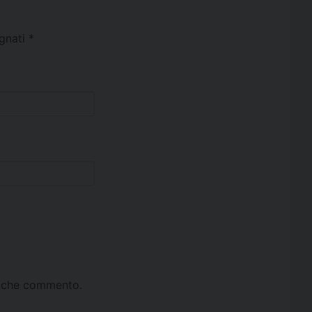
egnati
*
ta che commento.