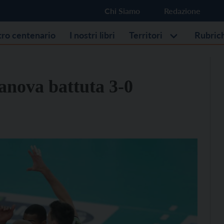
Chi Siamo
Redazione
stro centenario
I nostri libri
Territori
Rubric
tanova battuta 3-0