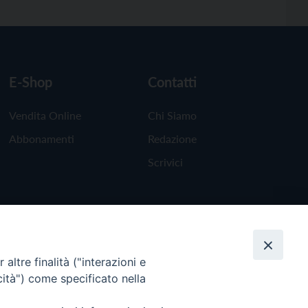
E-Shop
Contatti
Vendita Online
Chi Siamo
Abbonamenti
Redazione
Scrivici
altre finalità ("interazioni e
cità") come specificato nella