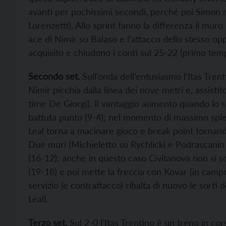
avanti per pochissimi secondi, perché poi Simon m
Lorenzetti). Allo sprint fanno la differenza il mur
ace di Nimir su Balaso e l’attacco dello stesso opp
acquisito e chiudono i conti sul 25-22 (primo temp
Secondo set.
Sull’onda dell’entusiasmo l’Itas Trent
Nimir picchia dalla linea dei nove metri e, assistit
time De Giorgi). Il vantaggio aumento quando lo s
battuta punto (9-4); nel momento di massimo splen
Leal torna a macinare gioco e break point tornando
Due muri (Michieletto su Rychlicki e Podrascanin 
(16-12); anche in questo caso Civitanova non si s
(19-18) e poi mette la freccia con Kovar (in camp
servizio (e contrattacco) ribalta di nuovo le sorti 
Leal).
Terzo set.
Sul 2-0 l’Itas Trentino è un treno in co