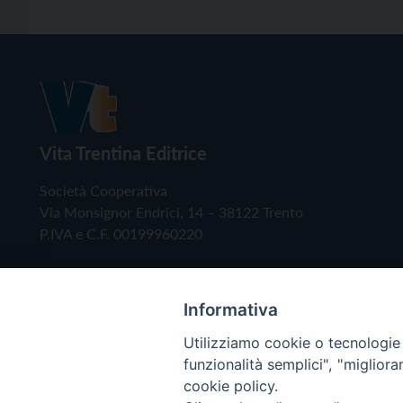
Vita Trentina Editrice
Società Cooperativa
Via Monsignor Endrici, 14 – 38122 Trento
P.IVA e C.F. 00199960220
Informativa
Utilizziamo cookie o tecnologie s
funzionalità semplici", "miglior
cookie policy.