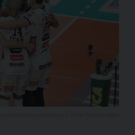
to che ha battuto Civitanova 3-0. Foto Trentino Volley