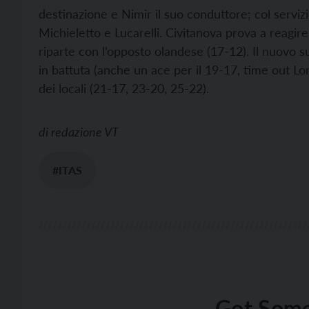
destinazione e Nimir il suo conduttore; col servizio
Michieletto e Lucarelli. Civitanova prova a reagire
riparte con l’opposto olandese (17-12). Il nuovo s
in battuta (anche un ace per il 19-17, time out Lo
dei locali (21-17, 23-20, 25-22).
di
redazione VT
#ITAS
Got Some