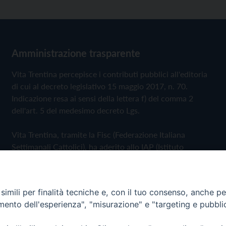
Amministrazione trasparente
Vita Trentina percepisce i contributi pubblici all'editoria
di cui al decreto legislativo 15 maggio 2017, n. 70.
Indicazione resa ai sensi della lettera f) del comma 2
dell'art. 5 del medesimo decreto Lgs.
Vita Trentina, tramite la Fisc (Federazione Italiana
Settimanali Cattolici), ha aderito allo IAP (Istituto
dell'Autodisciplina Pubblicitaria) accettando il Codice di
Autodisciplina della Comunicazione Commerciale
imili per finalità tecniche e, con il tuo consenso, anche per 
Privacy Policy
Cookie Policy
amento dell'esperienza", "misurazione" e "targeting e pubbli