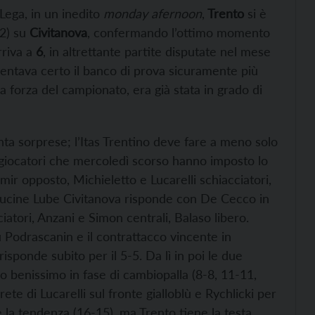
Lega, in un inedito
monday afernoon
,
Trento
si è
22) su
Civitanova
, confermando l’ottimo momento
rriva a
6
, in altrettante partite disputate nel mese
ntava certo il banco di prova sicuramente più
a forza del campionato, era già stata in grado di
enta sorprese; l’Itas Trentino deve fare a meno solo
 giocatori che mercoledì scorso hanno imposto lo
imir opposto, Michieletto e Lucarelli schiacciatori,
a Cucine Lube Civitanova risponde con De Cecco in
iatori, Anzani e Simon centrali, Balaso libero.
 Podrascanin e il contrattacco vincente in
risponde subito per il 5-5. Da lì in poi le due
o benissimo in fase di cambiopalla (8-8, 11-11,
ete di Lucarelli sul fronte gialloblù e Rychlicki per
e la tendenza (16-15), ma Trento tiene la testa