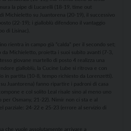
ura la pipe di Lucarelli (18-19, time out
o di Michieletto su Juantorena (20-19), il successivo
osto (22-19); i gialloblù difendono il vantaggio
o di Lisinac).
ino rientra in campo già “calda” per il secondo set;
o da Michieletto, proietta i suoi subito avanti (7-3,
tesso giovane martello di posto 4 realizza una
dore gialloblù, la Cucine Lube si ritrova e con
 in partita (10-8, tempo richiesto da Lorenzetti).
su Juantorena) fanno ripartire i padroni di casa
compone e col solito Leal risale sino al meno uno
o per Osmany, 21-22). Nimir non ci sta e al
del parziale: 24-22 e 25-23 (errore al servizio di
rsa che vuole assolutamente arrivare a