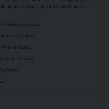
ta gente. Si prega soprattutto per l’unità e la
i, Madonna de Cross;
aprezar i genitori,
arli e de aidarli…
 che ne circonda
de pericoi.
en”