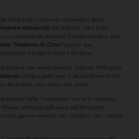
lla Val di Ledro, prima di raggiungere Storo
Madonna Addolorata
che dall’alto “mira il suo
 nei momenti dei distacchi (l’emigrazione) o delle
amata “Madonna de Cross”
perché qui,
esentava il luogo di sosta e di riposo.
di paglia e non aveva finestre. Solo nel 1890 ebbe
ddolorata
in legno policromo e alcuni affreschi che
ione del popolo, non venne mai meno.
a tradizione delle “camminate” verso la chiesetta,
a Messa celebrata dall’uno o dall’altro prete
a seconda guerra mondiale per chiedere che i soldati
2 luglio. Negli ultimi anni è stata spostata alla