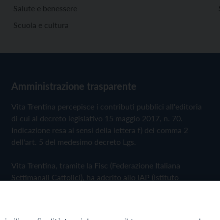
Salute e benessere
Scuola e cultura
Amministrazione trasparente
Vita Trentina percepisce i contributi pubblici all'editoria
di cui al decreto legislativo 15 maggio 2017, n. 70.
Indicazione resa ai sensi della lettera f) del comma 2
dell'art. 5 del medesimo decreto Lgs.
Vita Trentina, tramite la Fisc (Federazione Italiana
Settimanali Cattolici), ha aderito allo IAP (Istituto
dell'Autodisciplina Pubblicitaria) accettando il Codice di
Autodisciplina della Comunicazione Commerciale