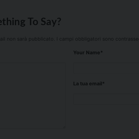
thing To Say?
mail non sarà pubblicato.
I campi obbligatori sono contrass
Your Name
*
La tua email
*