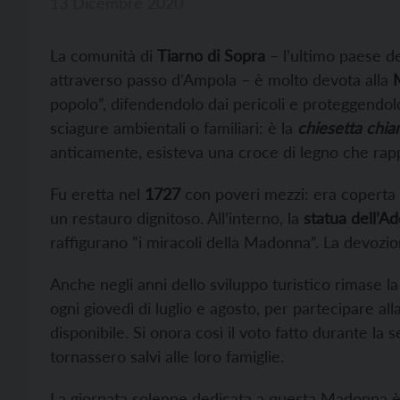
13 Dicembre 2020
La comunità di
Tiarno di Sopra
– l’ultimo paese de
attraverso passo d’Ampola – è molto devota alla
popolo”, difendendolo dai pericoli e proteggendolo
sciagure ambientali o familiari: è la
chiesetta chi
anticamente, esisteva una croce di legno che rappr
Fu eretta nel
1727
con poveri mezzi: era coperta 
un restauro dignitoso. All’interno, la
statua dell’A
raffigurano “i miracoli della Madonna”. La devoz
Anche negli anni dello sviluppo turistico rimase l
ogni giovedì di luglio e agosto, per partecipare all
disponibile. Si onora così il voto fatto durante l
tornassero salvi alle loro famiglie.
La giornata solenne dedicata a questa Madonna è il 