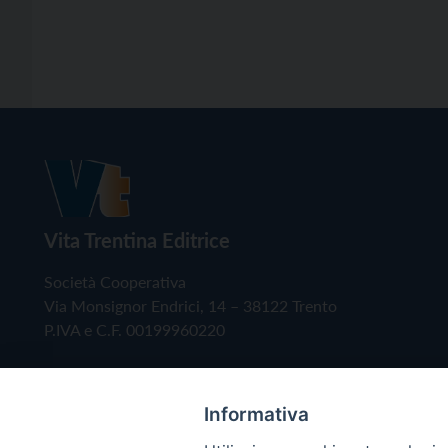
Vita Trentina Editrice
Società Cooperativa
Via Monsignor Endrici, 14 – 38122 Trento
P.IVA e C.F. 00199960220
Informativa