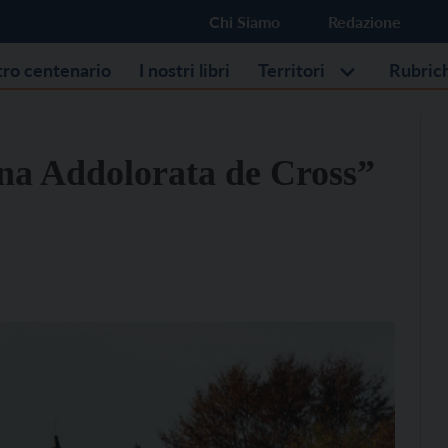
Chi Siamo
Redazione
stro centenario
I nostri libri
Territori
Rubric
na Addolorata de Cross”