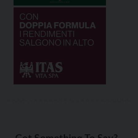
Got Something To Say?