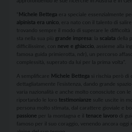
approfondendo le sue ricerche in Austria e in Ger
“
Michele Bettega
era speciale essenzialmente per 
alpinista era unico
, era nato con il talento di sali
trovando sempre il modo di superare le difficoltà 
sta nella sua più
grande impresa
: la
scalata
della 
difficilissime, con
neve e ghiaccio
, assieme alla i
famosa guida primierotta, ndr), un percorso affa
complessità, superato da lui per la prima volta”.
A semplificare
Michele Bettega
si rischia però di
dettagliatamente l’esistenza, dando grande spazio a
varia nazionalità e anche molto conosciute con le q
riportando le loro
testimonianze
sulle uscite in mo
persona molto stimata, dal carattere gioviale e bo
passione
per la montagna e il
tenace lavoro
di gui
famoso per il suo coraggio, venendo ancora oggi 
alpine del suo tempo.