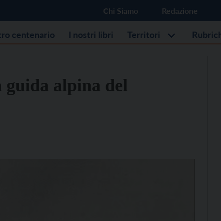
Chi Siamo
Redazione
stro centenario
I nostri libri
Territori
Rubric
 guida alpina del