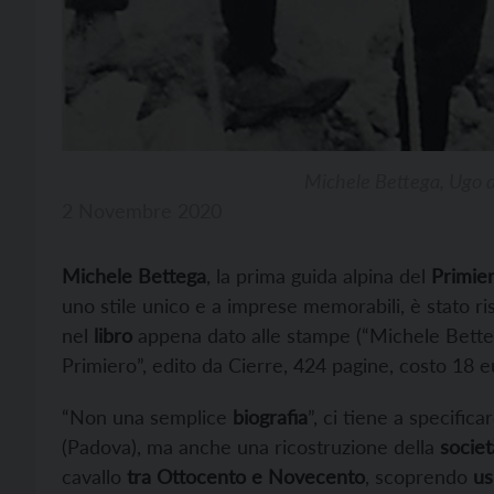
Michele Bettega, Ugo d
2 Novembre 2020
Michele Bettega
, la prima guida alpina del
Primie
uno stile unico e a imprese memorabili, è stato ri
nel
libro
appena dato alle stampe (“Michele Bettega
Primiero”, edito da Cierre, 424 pagine, costo 18 e
“Non una semplice
biografia
”, ci tiene a specific
(Padova), ma anche una ricostruzione della
societ
cavallo
tra Ottocento e Novecento
, scoprendo
us