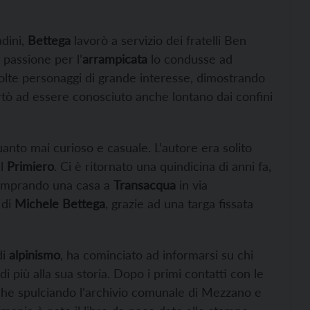
adini,
Bettega
lavorò a servizio dei fratelli Ben
 passione per l’
arrampicata
lo condusse ad
a volte personaggi di grande interesse, dimostrando
tò ad essere conosciuto anche lontano dai confini
anto mai curioso e casuale. L’autore era solito
el
Primiero
. Ci è ritornato una quindicina di anni fa,
 comprando una casa a
Transacqua
in via
 di
Michele Bettega
, grazie ad una targa fissata
di
alpinismo
, ha cominciato ad informarsi su chi
i più alla sua storia. Dopo i primi contatti con le
rche spulciando l’archivio comunale di Mezzano e