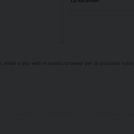
La tua email
*
e, email e sito web in questo browser per la prossima vol