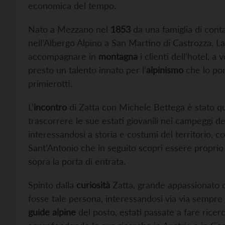
economica del tempo.
Nato a Mezzano nel
1853
da una famiglia di cont
nell’Albergo Alpino a San Martino di Castrozza. La
accompagnare in
montagna
i clienti dell’hotel, 
presto un talento innato per l’
alpinismo
che lo por
primierotti.
L’
incontro
di Zatta con Michele Bettega è stato qu
trascorrere le sue estati giovanili nei campeggi d
interessandosi a storia e costumi del territorio,
Sant’Antonio che in seguito scoprì essere proprio
sopra la porta di entrata.
Spinto dalla
curiosità
Zatta, grande appassionato 
fosse tale persona, interessandosi via via sempre d
guide alpine
del posto, estati passate a fare rice