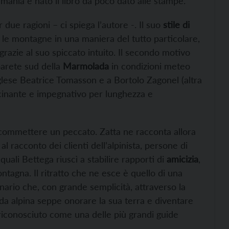
mania è nato il libro da poco dato alle stampe.
due ragioni – ci spiega l’autore -. Il suo
stile di
re le montagne in una maniera del tutto particolare,
grazie al suo spiccato intuito. Il secondo motivo
parete sud della
Marmolada
in condizioni meteo
nglese Beatrice Tomasson e a Bortolo Zagonel (altra
scinante e impegnativo per lunghezza e
 commettere un peccato. Zatta ne racconta allora
l racconto dei clienti dell’alpinista, persone di
uali Bettega riuscì a stabilire rapporti di
amicizia
,
ntagna. Il ritratto che ne esce è quello di una
nario che, con grande semplicità, attraverso la
da alpina seppe onorare la sua terra e diventare
riconosciuto come una delle più grandi guide