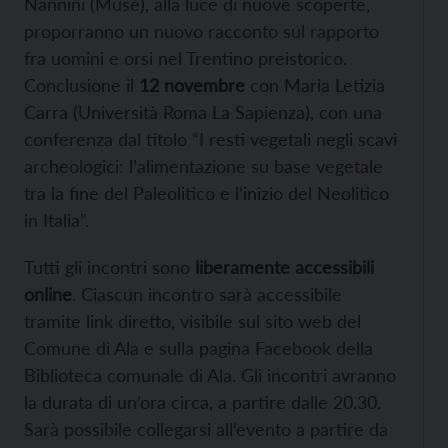
Nannini (Muse), alla luce di nuove scoperte,
proporranno
un nuovo racconto sul rapporto
fra uomini e orsi nel Trentino preistorico
.
Conclusione il
12 novembre
con Maria Letizia
Carra (Università Roma La Sapienza), con
una
conferenza
dal titolo “I resti vegetali negli scavi
archeologici: l’alimentazione su base vegetale
tra la fine del Paleolitico e l’inizio del Neolitico
in Italia”.
Tutti gli incontri sono
liberamente accessibili
online
. Ciascun incontro sarà accessibile
tramite link diretto, visibile sul sito web del
Comune di Ala e
sulla pagina Facebook della
Biblioteca comunale di Ala
. Gli incontri avranno
la durata di un’ora circa, a partire dalle 20.30.
Sarà possibile collegarsi all’evento a partire da