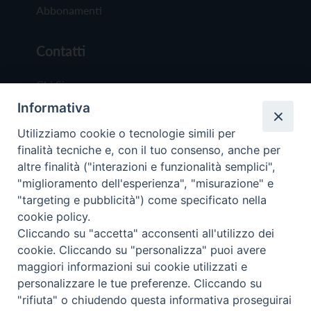
Abbonamenti
Contatti
Chi Siamo
Informativa
Redazione
Scrivici
Utilizziamo cookie o tecnologie simili per
finalità tecniche e, con il tuo consenso, anche per
altre finalità ("interazioni e funzionalità semplici",
"miglioramento dell'esperienza", "misurazione" e
"targeting e pubblicità") come specificato nella
cookie policy.
Copyright © 2019 - Tutti i diritti riservati - Vit
Cliccando su "accetta" acconsenti all'utilizzo dei
Trentina Editrice
cookie. Cliccando su "personalizza" puoi avere
maggiori informazioni sui cookie utilizzati e
Privacy Policy
personalizzare le tue preferenze. Cliccando su
Torna all'inizi
"rifiuta" o chiudendo questa informativa proseguirai