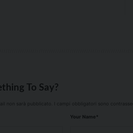
thing To Say?
mail non sarà pubblicato.
I campi obbligatori sono contrass
Your Name
*