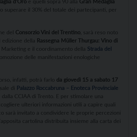
glia d’Oro
e quelli sopra 90 alla
Gran Medaglia
no superare il 30% del totale dei partecipanti, per
che del
Consorzio Vini del Trentino
, sarà reso noto
 edizione della
Rassegna Müller Thurgau: Vino di
no Marketing e il coordinamento della
Strada del
romozione delle manifestazioni enologiche
rso, infatti, potrà farlo
da giovedì 15 a sabato 17
 sale di
Palazzo Roccabruna – Enoteca Provinciale
e dalla CCIAA di Trento. E per stimolare una
gliere ulteriori informazioni utili a capire quali
co sarà invitato a condividere le proprie percezioni
pposita cartolina distribuita insieme alla carta dei