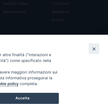
Vendita Online
Chi Siamo
Abbonamenti
Redazione
Scrivici
altre finalità ("interazioni e
cità") come specificato nella
 avere maggiori informazioni sui
sta informativa proseguirai la
kie policy
completa.
Torna all'inizio
Accetta