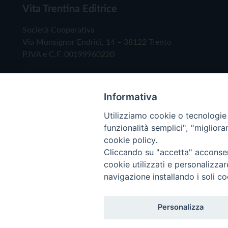
Vita Trentina Editrice
Società Cooperativa
Via Monsignor Endrici, 14 – 38122 Trento
P.IVA e C.F. 00199960220
Informativa
Utilizziamo cookie o tecnologie s
funzionalità semplici", "miglior
cookie policy.
Cliccando su "accetta" acconsent
Copyright © 2019 - Tutti i diritti riservati - Vita
cookie utilizzati e personalizza
navigazione installando i soli co
Privacy Policy
Personalizza