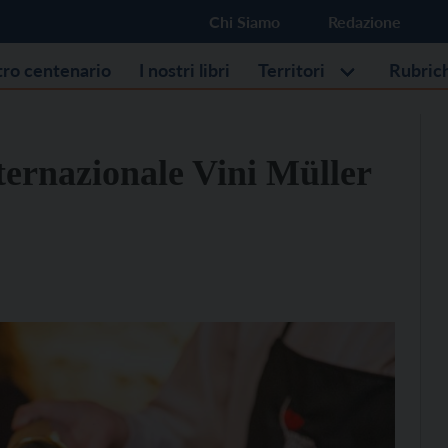
Chi Siamo
Redazione
stro centenario
I nostri libri
Territori
Rubric
ernazionale Vini Müller