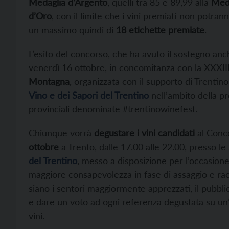
Medaglia d’Argento
, quelli tra 85 e 89,99 alla
Meda
d’Oro
, con il limite che i vini premiati non potran
un massimo quindi di
18 etichette premiate
.
L’esito del concorso, che ha avuto il sostegno an
venerdì 16 ottobre, in concomitanza con la XXXIII
Montagna
, organizzata con il supporto di Trenti
Vino e dei Sapori del Trentino
nell’ambito della p
provinciali denominate #trentinowinefest.
Chiunque vorrà
degustare i vini candidati
al Conco
ottobre
a Trento, dalle 17.00 alle 22.00, presso le
del Trentino
, messo a disposizione per l’occasion
maggiore consapevolezza in fase di assaggio e racco
siano i sentori maggiormente apprezzati, il pubbli
e dare un voto ad ogni referenza degustata su un’a
vini.