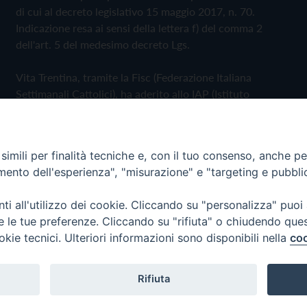
di cui al decreto legislativo 15 maggio 2017, n. 70.
Indicazione resa ai sensi della lettera f) del comma 2
dell'art. 5 del medesimo decreto Lgs.
Vita Trentina, tramite la Fisc (Federazione Italiana
Settimanali Cattolici), ha aderito allo IAP (Istituto
dell'Autodisciplina Pubblicitaria) accettando il Codice di
Autodisciplina della Comunicazione Commerciale
imili per finalità tecniche e, con il tuo consenso, anche per 
Privacy Policy
Cookie Policy
amento dell'esperienza", "misurazione" e "targeting e pubbli
i all'utilizzo dei cookie. Cliccando su "personalizza" puoi
 Trentina Editrice
re le tue preferenze. Cliccando su "rifiuta" o chiudendo que
okie tecnici. Ulteriori informazioni sono disponibili nella
coo
Rifiuta