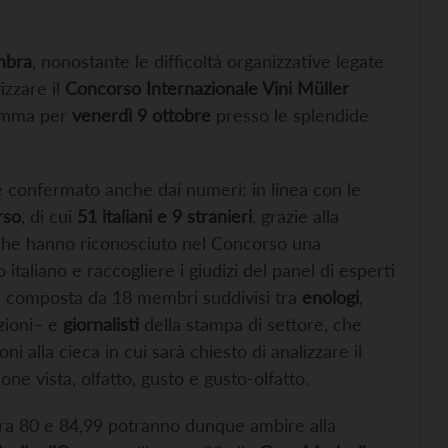
mbra
, nonostante le difficoltà organizzative legate
izzare il
Concorso Internazionale Vini Müller
ramma per
venerdì 9 ottobre
presso le splendide
 confermato anche dai numeri: in linea con le
rso
, di cui
51 italiani e 9 stranieri
, grazie alla
 che hanno riconosciuto nel Concorso una
italiano e raccogliere i giudizi del panel di esperti
è composta da 18 membri suddivisi tra
enologi
,
zioni– e
giornalisti
della stampa di settore, che
i alla cieca in cui sarà chiesto di analizzare il
e vista, olfatto, gusto e gusto-olfatto.
ra 80 e 84,99 potranno dunque ambire alla