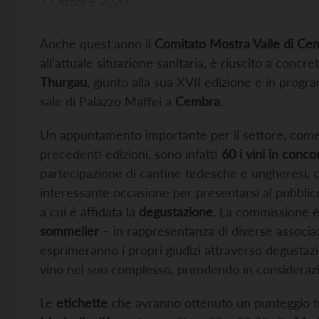
7 Ottobre 2020
Anche quest’anno il
Comitato Mostra Valle di Ce
all’attuale situazione sanitaria, è riuscito a concret
Thurgau
, giunto alla sua XVII edizione e in prog
sale di Palazzo Maffei a
Cembra
.
Un appuntamento importante per il settore, come
precedenti edizioni, sono infatti
60 i vini in conco
partecipazione di cantine tedesche e ungheresi,
interessante occasione per presentarsi al pubblico 
a cui è affidata la
degustazione
. La commissione 
sommelier
– in rappresentanza di diverse associa
esprimeranno i propri giudizi attraverso degustazion
vino nel suo complesso, prendendo in considerazion
Le
etichette
che avranno ottenuto un punteggio t