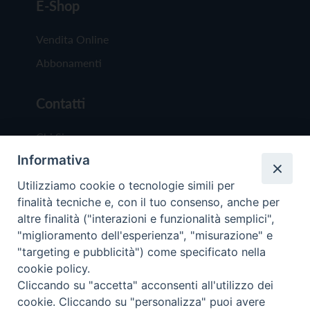
E-Shop
Vendita Online
Abbonamenti
Contatti
Chi Siamo
Informativa
Redazione
Scrivici
Utilizziamo cookie o tecnologie simili per
finalità tecniche e, con il tuo consenso, anche per
altre finalità ("interazioni e funzionalità semplici",
"miglioramento dell'esperienza", "misurazione" e
"targeting e pubblicità") come specificato nella
cookie policy.
Copyright © 2019 - Tutti i diritti riservati - Vit
Cliccando su "accetta" acconsenti all'utilizzo dei
Trentina Editrice
cookie. Cliccando su "personalizza" puoi avere