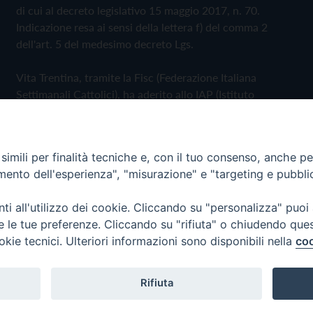
di cui al decreto legislativo 15 maggio 2017, n. 70.
Indicazione resa ai sensi della lettera f) del comma 2
dell'art. 5 del medesimo decreto Lgs.
Vita Trentina, tramite la Fisc (Federazione Italiana
Settimanali Cattolici), ha aderito allo IAP (Istituto
dell'Autodisciplina Pubblicitaria) accettando il Codice di
Autodisciplina della Comunicazione Commerciale
imili per finalità tecniche e, con il tuo consenso, anche per 
Privacy Policy
Cookie Policy
amento dell'esperienza", "misurazione" e "targeting e pubbli
i all'utilizzo dei cookie. Cliccando su "personalizza" puoi
 Trentina Editrice
re le tue preferenze. Cliccando su "rifiuta" o chiudendo que
okie tecnici. Ulteriori informazioni sono disponibili nella
coo
Rifiuta