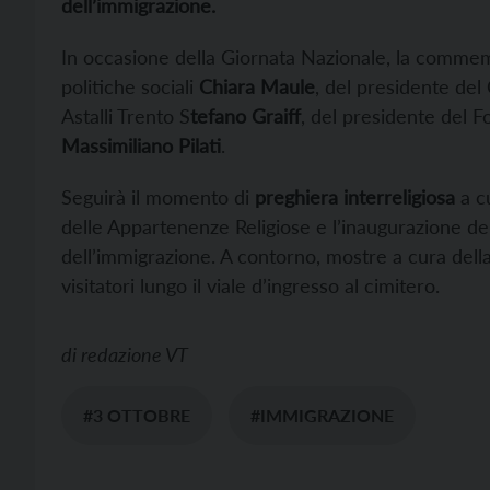
dell’immigrazione.
In occasione della Giornata Nazionale, la commemo
politiche sociali
Chiara Maule
, del presidente d
Astalli Trento S
tefano Graiff
, del presidente del F
Massimiliano Pilati
.
Seguirà il momento di
preghiera interreligiosa
a cu
delle Appartenenze Religiose e l’inaugurazione de
dell’immigrazione. A contorno, mostre a cura del
visitatori lungo il viale d’ingresso al cimitero.
di
redazione VT
#3 OTTOBRE
#IMMIGRAZIONE