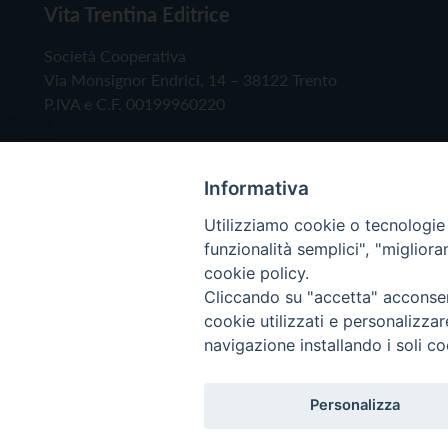
Vita Trentina Editrice
Società Cooperativa
Via Monsignor Endrici, 14 – 38122 Trento
P.IVA e C.F. 00199960220
Informativa
Utilizziamo cookie o tecnologie s
funzionalità semplici", "miglior
cookie policy.
Cliccando su "accetta" acconsent
Copyright © 2019 - Tutti i diritti riservati - Vita
cookie utilizzati e personalizza
navigazione installando i soli co
Privacy Policy
Personalizza