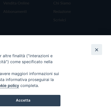
Vendita Online
Chi Siamo
Abbonamenti
Redazione
Scrivici
altre finalità ("interazioni e
cità") come specificato nella
 avere maggiori informazioni sui
sta informativa proseguirai la
kie policy
completa.
Torna all'inizio
Accetta