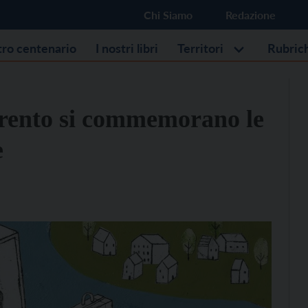
Chi Siamo
Redazione
stro centenario
I nostri libri
Territori
Rubric
 Trento si commemorano le
e