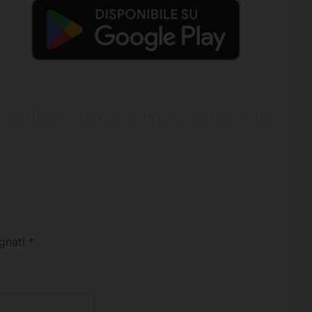
egnati
*