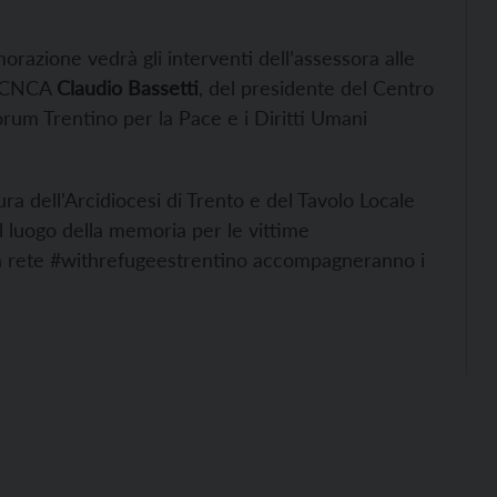
razione vedrà gli interventi dell’assessora alle
el CNCA
Claudio Bassetti
, del presidente del Centro
orum Trentino per la Pace e i Diritti Umani
ra dell’Arcidiocesi di Trento e del Tavolo Locale
l luogo della memoria per le vittime
la rete #withrefugeestrentino accompagneranno i