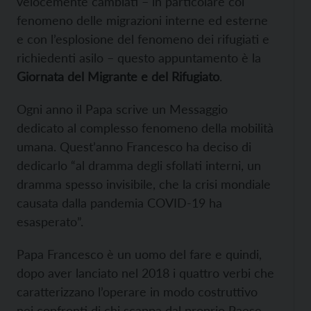
velocemente cambiati – in particolare col
fenomeno delle migrazioni interne ed esterne
e con l’esplosione del fenomeno dei rifugiati e
richiedenti asilo – questo appuntamento è la
Giornata del Migrante e del Rifugiato
.
Ogni anno il Papa scrive un Messaggio
dedicato al complesso fenomeno della mobilità
umana. Quest’anno Francesco ha deciso di
dedicarlo “al dramma degli sfollati interni, un
dramma spesso invisibile, che la crisi mondiale
causata dalla pandemia COVID-19 ha
esasperato”.
Papa Francesco è un uomo del fare e quindi,
dopo aver lanciato nel 2018 i quattro verbi che
caratterizzano l’operare in modo costruttivo
nei confronti di chi scappa dal proprio Paese