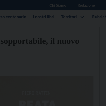
Chi Siamo
Redazione
stro centenario
I nostri libri
Territori
Rubric
nsopportabile, il nuovo