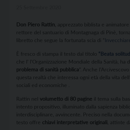
25 Settembre 2020
Don Piero Rattin
, apprezzato biblista e animatore 
rettore del santuario di Montagnaga di Pinè, torna 
libretto che segue la fortunata scia di “
Invecchiar
È fresco di stampa il testo dal titolo
“Beata solitud
che l’ l’Organizzazione Mondiale della Sanità, ha d
problema di sanità pubblica
”. Anche l’Arcivescovo 
questa realtà che interessa ogni età della vita d
sociali ed economiche .
Rattin nel
volumetto di 80 pagine
il tema sulla bas
intento propositivo, illuminato dalla sapienza bibl
interdisciplinare, avvincente. Preciso nella docume
testo offre
chiavi interpretative originali
, attinte 