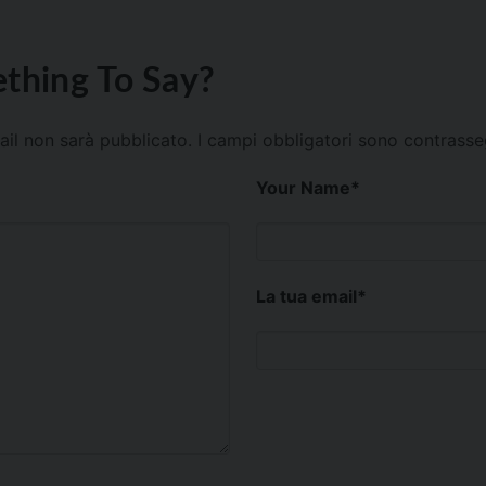
thing To Say?
mail non sarà pubblicato.
I campi obbligatori sono contrass
Your Name
*
La tua email
*