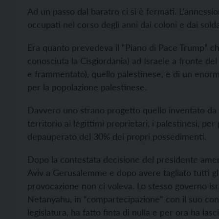
Ad un passo dal baratro ci si è fermati. L’annession
occupati nel corso degli anni dai coloni e dai solda
Era quanto prevedeva il “Piano di Pace Trump” che
conosciuta la Cisgiordania) ad Israele a fronte de
e frammentato), quello palestinese, e di un enorm
per la popolazione palestinese.
Davvero uno strano progetto quello inventato da 
territorio ai legittimi proprietari, i palestinesi, per
depauperato del 30% dei propri possedimenti.
Dopo la contestata decisione del presidente ameri
Aviv a Gerusalemme e dopo avere tagliato tutti gli 
provocazione non ci voleva. Lo stesso governo is
Netanyahu, in “compartecipazione” con il suo co
legislatura, ha fatto finta di nulla e per ora ha las