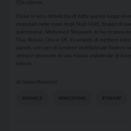
l’Occidente.
Forse la vera debolezza di tutta questa lunga vice
negoziati nelle mani degli Stati Uniti, troppo di p
palestinese, Mohamed Shtayyeh, lo ha riconosciuto
Usa, Russia, Onu e UE, il compito di mettere intorno
parole, cercare di rendere multilaterale l’intero neg
sempre presente di una mossa unilaterale di Israele
interni.
di
Gianni Bonvicini
#ISRAELE
#PALESTINA
#TRUMP