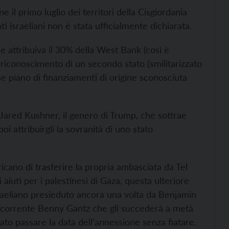
e il primo luglio dei territori della Cisgiordania
ti israeliani non è stata ufficialmente dichiarata.
 attribuiva il 30% della West Bank (così è
l riconoscimento di un secondo stato (smilitarizzato
e piano di finanziamenti di origine sconosciuta
Jared Kushner, il genero di Trump, che sottrae
 poi attribuirgli la sovranità di uno stato
cano di trasferire la propria ambasciata da Tel
aiuti per i palestinesi di Gaza, questa ulteriore
raeliano presieduto ancora una volta da Benjamin
ncorrente Benny Gantz che gli succederà a metà
ciato passare la data dell’annessione senza fiatare.