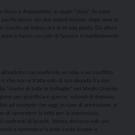
rritorio a disposizione, in quale “stato” faranno
i pacificazione dei due popoli iniziato, dopo anni di
ai riuscito ad imboccare la strada giusta. Da allora
vi piani o hanno cercato di favorire il mantenimento
.
to all’indietro riaccendendo un odio e un conflitto
è che non si tratta solo di una disputa fra due
ella “madre di tutte le battaglie” nel Medio Oriente.
regione per giustificare guerre, volontà di dominio,
ubbio ad esempio che oggi, in caso di annessione, si
ran di riprendere la lotta per la supremazia
 confronti di Israele. Stesso discorso vale per
ronti a riprendere la lotta conto Israele e