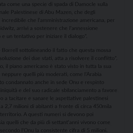
ata come una specie di spada di Damocle sulla
ionale Palestinese di Abu Mazen, che degli
a incredibile che l’amministrazione americana, per
dwitz, arrivi a sostenere che l’annessione
 un tentativo per iniziare il dialogo”.
Borrell sottolineando il fatto che questa mossa
oluzione dei due stati, atta a risolvere il conflitto”.
o, il piano americano è stato visto in tutta la sua
 neppure quelli più moderati, come l’Arabia
tato condannato anche in sede Onu e respinto
 iniquità e del suo radicale sbilanciamento a favore
o a tacitare e sanare le aspettative palestinesi
a 2,7 milioni di abitanti a fronte di circa 450mila
 territorio. A questi numeri si devono poi
sia quelli che da più di settant’anni vivono come
 secondo l’Onu la consistente cifra di 5 milioni.