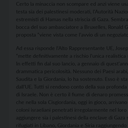
Certo la minaccia non scompare ed anzi viene us
testa sia dei palestinesi moderati, l’Autorità Naz
estremisti di Hamas nella striscia di Gaza. Sembr
bocca del suo ambasciatore a Bruxelles, Ronald Gi
proposta “viene vista come l’avvio di un negoziato e
Ad essa risponde l’Alto Rappresentante UE, Josep 
“mette definitivamente a rischio l’unica realistica s
In effetti fin dal suo lancio, a gennaio di quest’ann
drammatica pericolosità. Nessuno dei Paesi arabi,
Saudita e la Giordania, lo ha sostenuto. Esso è s
dall’UE. Tutti si rendono conto della sua profonda
di Israele. Non è certo il fiume di denaro promess
che nella sola Cisgiordania, oggi in gioco, arrivano 
coloni israeliani penetrati irregolarmente nel loro
aggiungere sia i palestinesi della enclave di Gaza 
rifugiati in Libano, Giordania e Siria raggiungendo