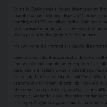
Se già in Cisgiordania si riduce drasticamente il te
mai ritorno quei milioni di disperati? Il processo d
conflitti, nel 1993 con gli accordi di Oslo non è m
tutti i presidenti americani si sono inventati nuo
di una parvenza di negoziato fra le due parti.
Ma ogni volta si è ritornati alla casella di partenza
Questa volta, addirittura, si rischia di fare un sal
che non si è mai completamente spento. La realtà 
parti, quella israeliana e quella palestinese, ma d
Essa è infatti utilizzata dai principali Paesi della 
estremismi e terrorismi di tutti i tipi. Non vi è d
offrirebbe su un piatto d’argento l’occasione all’I
regionale, vantando la sua ideologica condanna nei
l’Isis o per Al Qaeda, oggi dormienti, ma sempre p