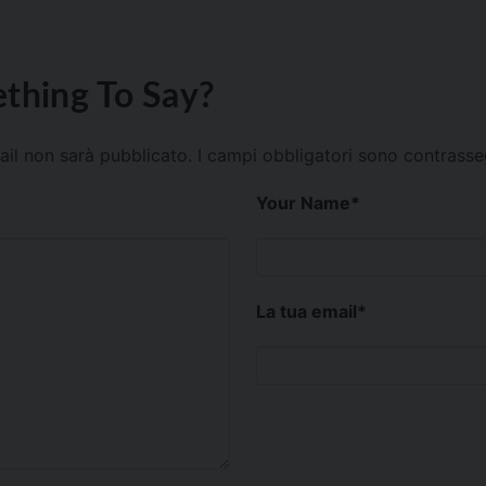
thing To Say?
mail non sarà pubblicato.
I campi obbligatori sono contrass
Your Name
*
La tua email
*