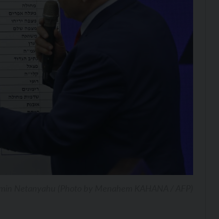
min Netanyahu (Photo by Menahem KAHANA / AFP)