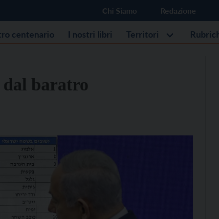
Chi Siamo
Redazione
stro centenario
I nostri libri
Territori
Rubric
o dal baratro