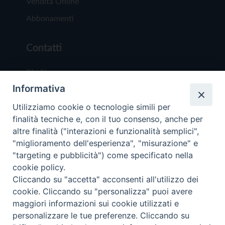
Vendita Online
Abbonamenti
Contatti
Chi Siamo
Informativa
Redazione
Scrivici
Utilizziamo cookie o tecnologie simili per
finalità tecniche e, con il tuo consenso, anche per
altre finalità ("interazioni e funzionalità semplici",
"miglioramento dell'esperienza", "misurazione" e
"targeting e pubblicità") come specificato nella
cookie policy.
Copyright © 2019 - Tutti i diritti riservati - Vit
Cliccando su "accetta" acconsenti all'utilizzo dei
Trentina Editrice
cookie. Cliccando su "personalizza" puoi avere
maggiori informazioni sui cookie utilizzati e
Privacy Policy
personalizzare le tue preferenze. Cliccando su
Torna all'inizi