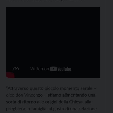
“Attraverso questo piccolo momento serale –
dice don Vincenzo –
stiamo alimentando una
sorta di ritorno alle origini della Chiesa
, alla
preghiera in famiglia, al gusto di una relazione