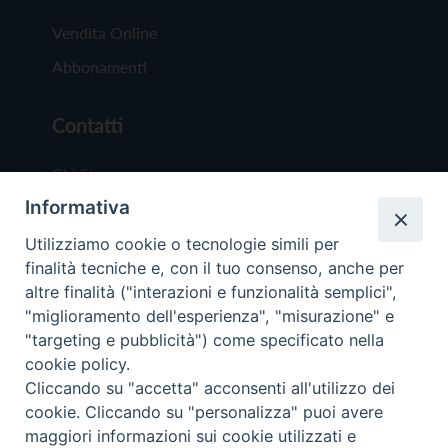
Vendita Online
Abbonamenti
Contatti
Chi Siamo
Informativa
Redazione
Scrivici
Utilizziamo cookie o tecnologie simili per
finalità tecniche e, con il tuo consenso, anche per
altre finalità ("interazioni e funzionalità semplici",
"miglioramento dell'esperienza", "misurazione" e
"targeting e pubblicità") come specificato nella
cookie policy.
Copyright © 2019 - Tutti i diritti riservati - Vit
Cliccando su "accetta" acconsenti all'utilizzo dei
Trentina Editrice
cookie. Cliccando su "personalizza" puoi avere
maggiori informazioni sui cookie utilizzati e
Privacy Policy