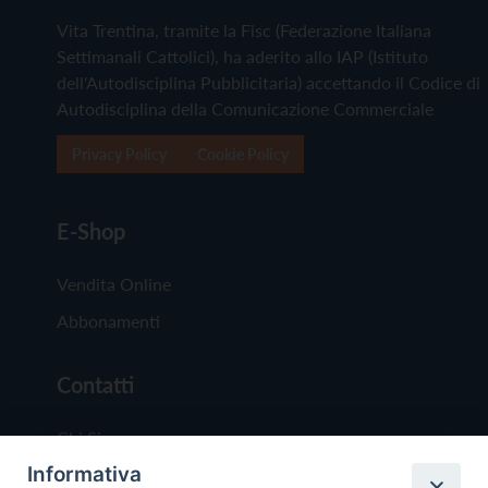
Vita Trentina, tramite la Fisc (Federazione Italiana
Settimanali Cattolici), ha aderito allo IAP (Istituto
dell'Autodisciplina Pubblicitaria) accettando il Codice di
Autodisciplina della Comunicazione Commerciale
Privacy Policy
Cookie Policy
E-Shop
Vendita Online
Abbonamenti
Contatti
Chi Siamo
Informativa
Redazione