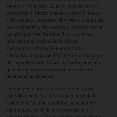
Samuele Monegatti, 32 anni, cappellano nelle
parrocchie di Mezzolombardo, Nave S. Rocco
e Zambana e insegnante di religione alla scuola
media di Andalo, che accetta di ripercorrere la
malattia per
Vita Trentina
. “Ho riscontrato i
primi sintomi – raffreddore, febbre,
spossatezza – l’8 marzo e sono stato
sottoposto a tampone il 17 al Pronto Soccorso
dell’ospedale Santa Chiara di Trento, benché a
quel punto avessi pochi dubbi circa l’esito:
positivo al coronavirus
”.
Don Samuele non è stato poi ricoverato in
ospedale, ma ha vissuto un lungo periodo in
isolamento. “Le mie condizioni sono sempre
state buone, quindi la preoccupazione era
soprattutto quella di aver contagiato qualcuno.