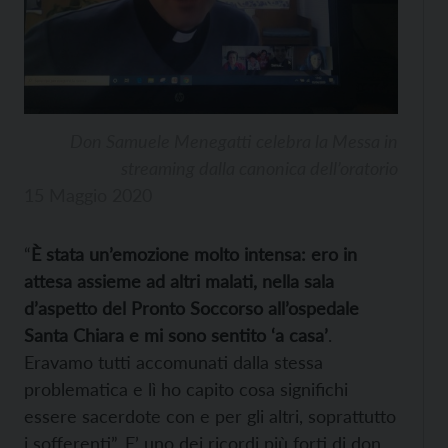
Don Samuele Menegatti celebra la Messa in
streaming dalla canonica dell’oratorio
15 Maggio 2020
“
È stata un’emozione molto intensa: ero in
attesa assieme ad altri malati, nella sala
d’aspetto del Pronto Soccorso all’ospedale
Santa Chiara e mi sono sentito ‘a casa’
.
Eravamo tutti accomunati dalla stessa
problematica e lì ho capito cosa significhi
essere sacerdote con e per gli altri, soprattutto
i sofferenti”. E’ uno dei ricordi più forti di don