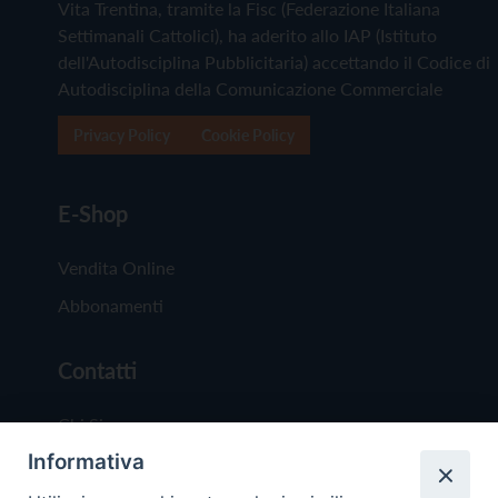
Vita Trentina, tramite la Fisc (Federazione Italiana
Settimanali Cattolici), ha aderito allo IAP (Istituto
dell'Autodisciplina Pubblicitaria) accettando il Codice di
Autodisciplina della Comunicazione Commerciale
Privacy Policy
Cookie Policy
E-Shop
Vendita Online
Abbonamenti
Contatti
Chi Siamo
Informativa
Redazione