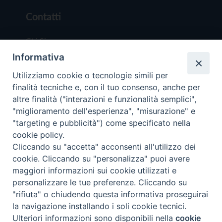
Contatti
Chi Siamo
Informativa
Redazione
Scrivici
Utilizziamo cookie o tecnologie simili per
finalità tecniche e, con il tuo consenso, anche per
altre finalità ("interazioni e funzionalità semplici",
"miglioramento dell'esperienza", "misurazione" e
"targeting e pubblicità") come specificato nella
cookie policy.
Copyright © 2019 - Tutti i diritti riservati - Vit
Cliccando su "accetta" acconsenti all'utilizzo dei
Trentina Editrice
cookie. Cliccando su "personalizza" puoi avere
maggiori informazioni sui cookie utilizzati e
Privacy Policy
personalizzare le tue preferenze. Cliccando su
Torna all'inizi
"rifiuta" o chiudendo questa informativa proseguirai
la navigazione installando i soli cookie tecnici.
Ulteriori informazioni sono disponibili nella
cookie
Preferenze Cookie