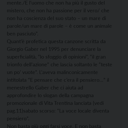
mente./E l’uomo che non ha più il gusto del
mistero, che non ha passione per il vero/ che
non ha coscienza del suo stato – un mare di
parole/un mare di parole – è come un animale
ben pasciuto”.
Quant’è profetica questa canzone scritta da
Giorgio Gaber nel 1995 per denunciare la
superficialità, “lo sfoggio di opinioni”, “il gran
trionfo dell’azione” che lascia soltanto le “teste
un po’ vuote”. L’aveva malinconicamente
intitolata “E pensare che c’era il pensiero…” il
menestrello Gaber che ci aiuta ad
approfondire lo slogan della campagna
promozionale di Vita Trentina lanciata (vedi
pag.11)sabato scorso: “La voce locale diventa
pensiero”.
Non basta più oggi farsi voce. E non basta