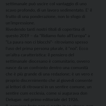
settimanale può uscire col vantaggio di uno
scavo profondo, di un lavoro sedimentato. E’ il
frutto di una ponderazione, non lo sfogo di
un’impressione.
Rivedendo tanti nostri titoli di copertina di
questo 2019 – da “Ridiamo fiato all’Europa” a
“La paura non ci blocchi”- ritroviamo spesso
l’uso del prima persona plurale, il “noi”. Ecco
un’altra caratteristica: il pensiero del
settimanale diocesano è comunitario, ovvero
nasce da un confronto dentro una comunità
che è più grande di una redazione; è un vero e
proprio discernimento che al giovedì consente
ai lettori di ritrovarsi in un sentire comune, un
sentire cum ecclesia, come si augurava don
Delugan nel primo editoriale del 1926.
Il pensiero forte non si avvita in se stesso, non