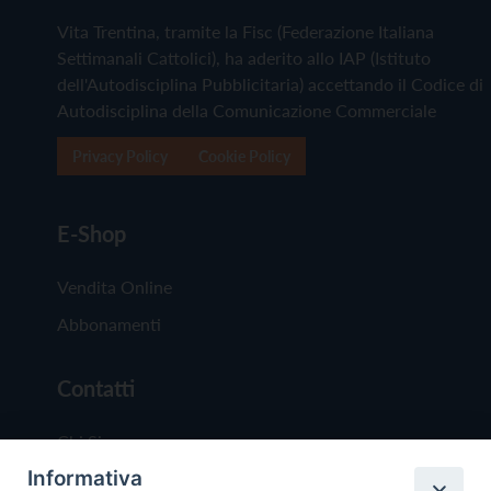
Vita Trentina, tramite la Fisc (Federazione Italiana
Settimanali Cattolici), ha aderito allo IAP (Istituto
dell'Autodisciplina Pubblicitaria) accettando il Codice di
Autodisciplina della Comunicazione Commerciale
Privacy Policy
Cookie Policy
E-Shop
Vendita Online
Abbonamenti
Contatti
Chi Siamo
Informativa
Redazione