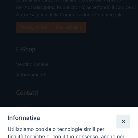
dell'Autodisciplina Pubblicitaria) accettando il Codice di
Autodisciplina della Comunicazione Commerciale
Privacy Policy
Cookie Policy
E-Shop
Vendita Online
Abbonamenti
Contatti
Chi Siamo
Informativa
Redazione
Scrivici
Utilizziamo cookie o tecnologie simili per
finalità tecniche e, con il tuo consenso, anche per