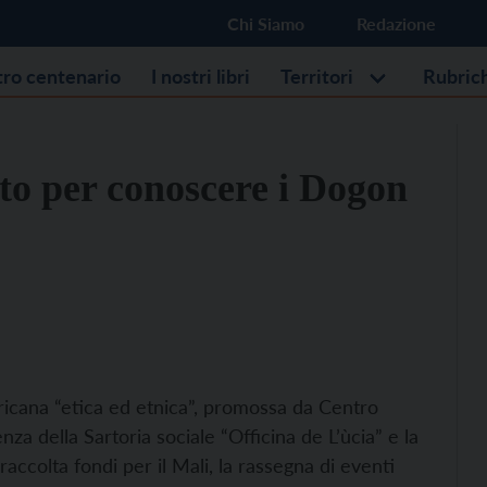
Chi Siamo
Redazione
stro centenario
I nostri libri
Territori
Rubric
to per conoscere i Dogon
fricana “etica ed etnica”, promossa da Centro
nza della Sartoria sociale “Officina de L’ùcia” e la
 raccolta fondi per il Mali, la rassegna di eventi