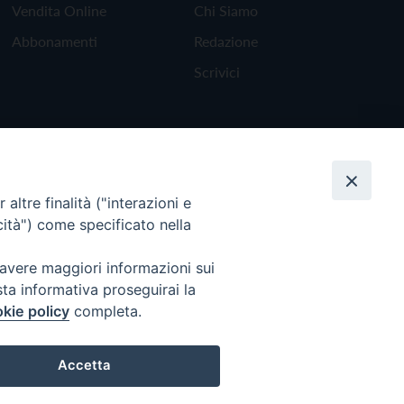
Vendita Online
Chi Siamo
Abbonamenti
Redazione
Scrivici
altre finalità ("interazioni e
cità") come specificato nella
 avere maggiori informazioni sui
sta informativa proseguirai la
kie policy
completa.
Torna all'inizio
Accetta