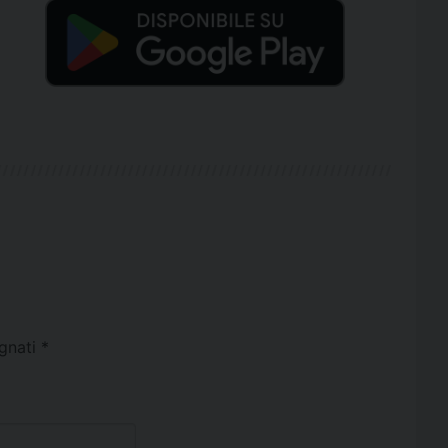
egnati
*