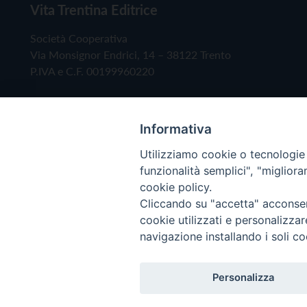
Vita Trentina Editrice
Società Cooperativa
Via Monsignor Endrici, 14 – 38122 Trento
P.IVA e C.F. 00199960220
Informativa
Utilizziamo cookie o tecnologie s
funzionalità semplici", "miglior
cookie policy.
Cliccando su "accetta" acconsent
Copyright © 2019 - Tutti i diritti riservati - Vita
cookie utilizzati e personalizza
navigazione installando i soli co
Privacy Policy
Personalizza