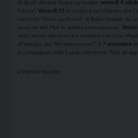
dedicati all’etnia Dogon prosegue
venerdì 4 ottob
Falesia”.
V
enerdì 11
si svolgerà nel chiostro del C
concerto "blues, jazz&soul" di Baba Sissoko, da an
musicale del Mali in ambito internazionale.
Vener
visita serale alla mostra e incontro con John Mpali
all’insegna del “Restiamo umani”. Il
7 novembre
t
accompagnati dalla Corale Altreterre. Tutti gli app
di
Patrizia Niccolini