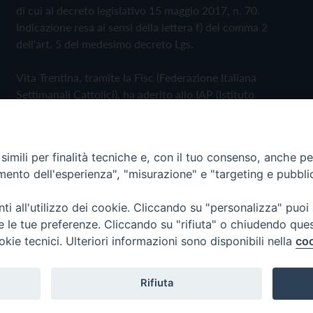
di cui al decreto legislativo 15 maggio 2017, n. 70.
Indicazione resa ai sensi della lettera f) del comma 2
dell'art. 5 del medesimo decreto Lgs.
Vita Trentina, tramite la Fisc (Federazione Italiana
Settimanali Cattolici), ha aderito allo IAP (Istituto
dell'Autodisciplina Pubblicitaria) accettando il Codice di
Autodisciplina della Comunicazione Commerciale
imili per finalità tecniche e, con il tuo consenso, anche per 
Privacy Policy
Cookie Policy
amento dell'esperienza", "misurazione" e "targeting e pubbli
i all'utilizzo dei cookie. Cliccando su "personalizza" puoi
 Trentina Editrice
re le tue preferenze. Cliccando su "rifiuta" o chiudendo que
okie tecnici. Ulteriori informazioni sono disponibili nella
coo
Rifiuta