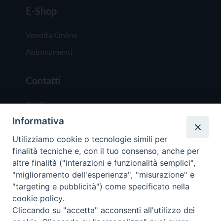
E-Shop
Vendita Online
Abbonamenti
Contatti
Chi Siamo
Informativa
Redazione
Scrivici
Utilizziamo cookie o tecnologie simili per
finalità tecniche e, con il tuo consenso, anche per
altre finalità ("interazioni e funzionalità semplici",
"miglioramento dell'esperienza", "misurazione" e
"targeting e pubblicità") come specificato nella
cookie policy.
Copyright © 2019 - Tutti i diritti riservati - Vit
Cliccando su "accetta" acconsenti all'utilizzo dei
Trentina Editrice