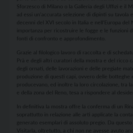
Sforzesco di Milano o la Galleria degli Uffizi e il
ad essi un’accurata selezione di dipinti su tavola
decenni del XVI secolo in Italia e nell’Europa del
importanza per ricostruire le fogge e le funzioni d
fonti di confronto e approfondimento.
Grazie al filologico lavoro di raccolta e di scheda
Prà e degli altri curatori della mostra e del ricco 
degli ornati, delle lavorazioni e delle pregiate mat
produzione di questi capi, ovvero delle botteghe e d
producevano, ed inoltre la loro circolazione, tra la
e della zona del Reno, tesa a rispondere al deside
In definitiva la mostra offre la conferma di un Ri
soprattutto in relazione alle arti applicate la con
generato esemplari di assoluto pregio. Da questo 
Visitarla, oltretutto, a chi non ne avesse avuto a