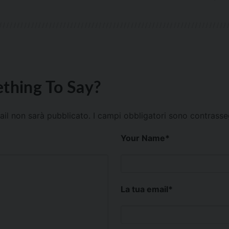
thing To Say?
mail non sarà pubblicato.
I campi obbligatori sono contrass
Your Name
*
La tua email
*