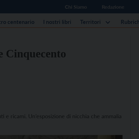
Chi Siamo
Redazione
stro centenario
I nostri libri
Territori
Rubric
 e Cinquecento
uti e ricami. Un’esposizione di nicchia che ammalia