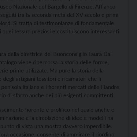
 Museo Nazionale del Bargello di Firenze. Affianco
 eseguiti tra la seconda metà del XV secolo e primi
 Nord. Si tratta di testimonianze di fondamentale
i quei tessuti preziosi e costituiscono interessanti
tura della direttrice del Buonconsiglio Laura Dal
catalogo viene ripercorsa la storia delle forme,
erie prime utilizzate. Ma pure la storia della
egli artigiani tessitori e ricamatori che li
 penisola italiana e i fiorenti mercati delle Fiandre
rio di sfarzo anche dei più esigenti committenti.
nascimento fiorente e prolifico nel quale anche e
taminazione e la circolazione di idee e modelli ha
punto di vista una mostra davvero imperdibile.
ncora occasione, consente di ammirare il riordino