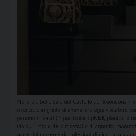
Nelle più belle sale del Castello del Buonconsiglio
ricerca, è in grado di ammaliare ogni visitatore c
paramenti sacri (in particolare piviali, pianete e dal
(da qui il titolo della mostra) o d’ argento: manufat
parte dal museo e da collezioni di nicchia, ma anche