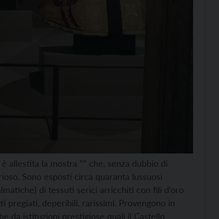
 è allestita la mostra “” che, senza dubbio di
urioso. Sono esposti circa quaranta lussuosi
matiche) di tessuti serici arricchiti con fili d’oro
ti pregiati, deperibili, rarissimi. Provengono in
 da istituzioni prestigiose quali il Castello