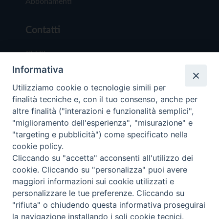
Abbonamenti
Contatti
Chi Siamo
Informativa
Redazione
Scrivici
Utilizziamo cookie o tecnologie simili per
finalità tecniche e, con il tuo consenso, anche per
altre finalità ("interazioni e funzionalità semplici",
"miglioramento dell'esperienza", "misurazione" e
"targeting e pubblicità") come specificato nella
cookie policy.
Copyright © 2019 - Tutti i diritti riservati - Vit
Cliccando su "accetta" acconsenti all'utilizzo dei
Trentina Editrice
cookie. Cliccando su "personalizza" puoi avere
maggiori informazioni sui cookie utilizzati e
Privacy Policy
personalizzare le tue preferenze. Cliccando su
Torna all'inizi
"rifiuta" o chiudendo questa informativa proseguirai
la navigazione installando i soli cookie tecnici.