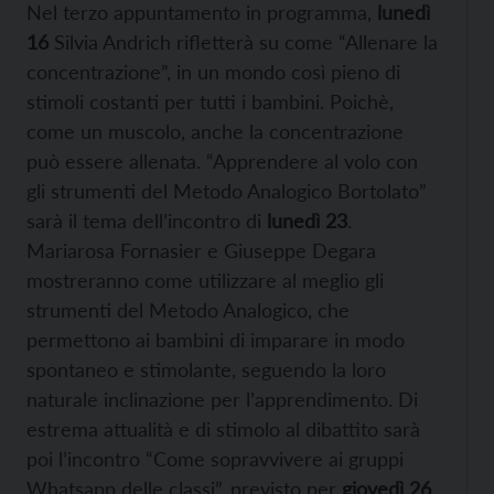
Nel terzo appuntamento in programma,
l
unedì
16
Silvia Andrich rifletterà su come “Allenare la
concentrazione”, in un mondo così pieno di
stimoli costanti per tutti i bambini. Poichè,
come un muscolo, anche la concentrazione
può essere allenata. “Apprendere al volo con
gli strumenti del Metodo Analogico Bortolato”
sarà il tema dell’incontro di
lunedì 23
.
Mariarosa Fornasier e Giuseppe Degara
mostreranno come utilizzare al meglio gli
strumenti del Metodo Analogico, che
permettono ai bambini di imparare in modo
spontaneo e stimolante, seguendo la loro
naturale inclinazione per l’apprendimento. Di
estrema attualità e di stimolo al dibattito sarà
poi l’incontro “Come sopravvivere ai gruppi
Whatsapp delle classi”, previsto per
giovedì 26
.