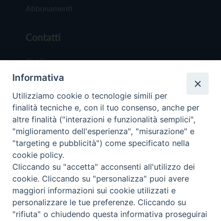
Abbonamenti
Contatti
Chi Siamo
Informativa
Redazione
Scrivici
Utilizziamo cookie o tecnologie simili per
finalità tecniche e, con il tuo consenso, anche per
altre finalità ("interazioni e funzionalità semplici",
"miglioramento dell'esperienza", "misurazione" e
"targeting e pubblicità") come specificato nella
cookie policy.
Copyright © 2019 - Tutti i diritti riservati - Vit
Cliccando su "accetta" acconsenti all'utilizzo dei
Trentina Editrice
cookie. Cliccando su "personalizza" puoi avere
maggiori informazioni sui cookie utilizzati e
Privacy Policy
personalizzare le tue preferenze. Cliccando su
Torna all'inizi
"rifiuta" o chiudendo questa informativa proseguirai