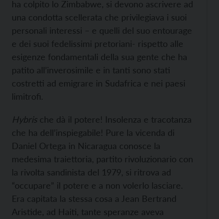
ha colpito lo Zimbabwe, si devono ascrivere ad
una condotta scellerata che privilegiava i suoi
personali interessi – e quelli del suo entourage
e dei suoi fedelissimi pretoriani- rispetto alle
esigenze fondamentali della sua gente che ha
patito all’inverosimile e in tanti sono stati
costretti ad emigrare in Sudafrica e nei paesi
limitrofi.
Hybris
che dà il potere! Insolenza e tracotanza
che ha dell’inspiegabile! Pure la vicenda di
Daniel Ortega in Nicaragua conosce la
medesima traiettoria, partito rivoluzionario con
la rivolta sandinista del 1979, si ritrova ad
“occupare” il potere e a non volerlo lasciare.
Era capitata la stessa cosa a Jean Bertrand
Aristide, ad Haiti, tante speranze aveva