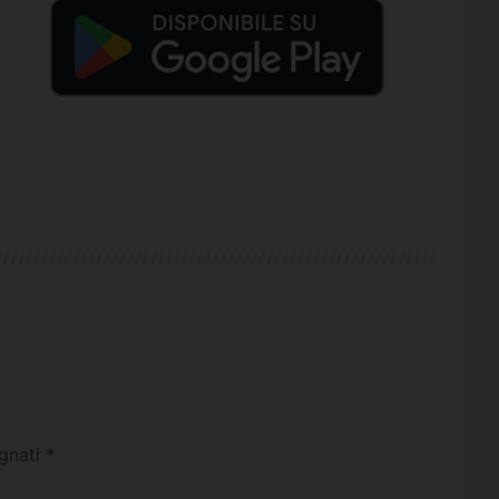
egnati
*