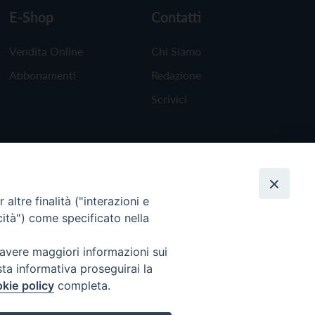
E-Shop
Contatti
Vendita Online
Chi Siamo
Abbonamenti
Redazione
Scrivici
altre finalità ("interazioni e
cità") come specificato nella
 avere maggiori informazioni sui
sta informativa proseguirai la
kie policy
completa.