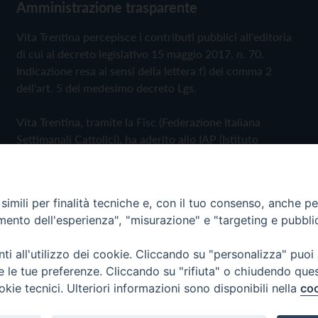
Amministrazione trasparente
Vita Trentina percepisce i contributi pubblici all'editoria
di cui al decreto legislativo 15 maggio 2017, n. 70.
Indicazione resa ai sensi della lettera f) del comma 2
dell'art. 5 del medesimo decreto Lgs.
Vita Trentina, tramite la Fisc (Federazione Italiana
Settimanali Cattolici), ha aderito allo IAP (Istituto
dell'Autodisciplina Pubblicitaria) accettando il Codice di
Autodisciplina della Comunicazione Commerciale
imili per finalità tecniche e, con il tuo consenso, anche per 
Privacy Policy
Cookie Policy
amento dell'esperienza", "misurazione" e "targeting e pubbli
i all'utilizzo dei cookie. Cliccando su "personalizza" puoi
 Trentina Editrice
re le tue preferenze. Cliccando su "rifiuta" o chiudendo que
okie tecnici. Ulteriori informazioni sono disponibili nella
coo