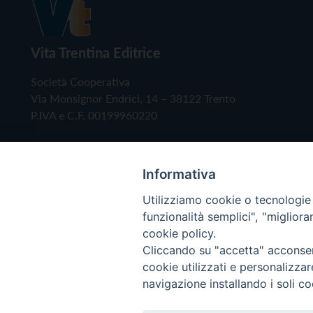
Vita Trentina Editrice
Società Cooperativa
Via Monsignor Endrici, 14 – 38122 Trento
P.IVA e C.F. 00199960220
Informativa
Utilizziamo cookie o tecnologie s
funzionalità semplici", "miglior
cookie policy.
Cliccando su "accetta" acconsent
Copyright © 2019 - Tutti i diritti riservati - Vita
cookie utilizzati e personalizza
navigazione installando i soli co
Privacy Policy