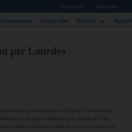
Chi Siamo
Redazione
stro centenario
I nostri libri
Territori
Rubric
eni per Lourdes
ato medico condotto per tanti anni, ha salutato il
ebrazione di ringraziamento per quanto il “caro
sone e nella relazione profonda con loro, come ha