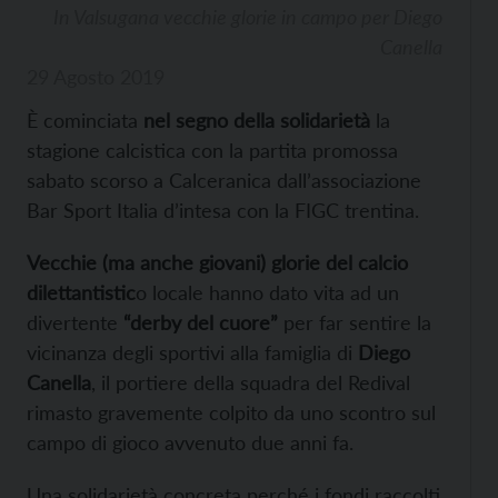
In Valsugana vecchie glorie in campo per Diego
Canella
29 Agosto 2019
È cominciata
nel segno della solidarietà
la
stagione calcistica con la partita promossa
sabato scorso a Calceranica dall’associazione
Bar Sport Italia d’intesa con la FIGC trentina.
Vecchie (ma anche giovani) glorie del calcio
dilettantistic
o locale hanno dato vita ad un
divertente
“derby del cuore”
per far sentire la
vicinanza degli sportivi alla famiglia di
Diego
Canella
, il portiere della squadra del Redival
rimasto gravemente colpito da uno scontro sul
campo di gioco avvenuto due anni fa.
Una solidarietà concreta perché i fondi raccolti