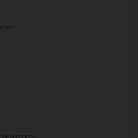
egnati
*
ta che commento.