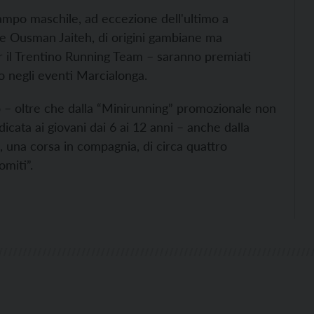
in campo maschile, ad eccezione dell'ultimo a
dire Ousman Jaiteh, di origini gambiane ma
per il Trentino Running Team – saranno premiati
o negli eventi Marcialonga.
 – oltre che dalla “Minirunning” promozionale non
cata ai giovani dai 6 ai 12 anni – anche dalla
na corsa in compagnia, di circa quattro
omiti”.