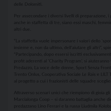
delle Dolomiti.
Per assecondare i diversi livelli di preparazione,
anche in staffetta di tre, siano essi maschi, femmin
altri due.
“La staffetta vuole impersonare i valori dello 'sport
insieme e, non da ultimo, dell'aiutare gli altri”, s
“Partecipando, dopo essersi iscritti esclusivamen
profit aderenti al 'Charity Program', si aiuterann
Predazzo, La voce delle donne, Sport Senza Fronti
Trento Onlus, Cooperativa Sociale Le Rais e LILT T
al progetto a cui i frazionisti delle squadre scegli
Attraverso scenari unici che riempiono di gioia gli
Marcialonga Coop – si daranno battaglia anche dieci
predazzano Lino Ferrari e la russa Liudmila Kolob