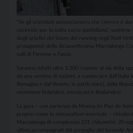
“Se gli scienziati annunciassero che correre è dan
uscireste per la solita corsa quotidiana”, sostien
degli artefici del boom del running negli Stati Un
protagonisti della diciassettesima Marcialonga 
valli di Fiemme e Fassa.
Saranno infatti oltre 1.300 i runner al via della s
da una ventina di nazioni, a cominciare dall'Italia (
Romagna e dal Veneto, in particolare), dalla Rep
nemmeno finlandesi, messicani e thailandesi.
La gara – con partenza da Moena (in Piaz de Sotegra
proprio come la skimarathon invernale – chiuderà 
Marcialonga di complessivi 231 chilometri: 70 sugli
ultimi accompagnati dal gorgoglio del torrente Avis