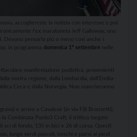
noso, accogliereste la notizia con interesse e poi
e ironicamente l'ex maratoneta Jeff Galloway, uno
iti. Devono pensarla più o meno così anche i
Coop, in programma
domenica 1° settembre
nelle
pettacolare manifestazione podistica, provenienti
dalla nostra regione, dalla Lombardia, dall'Emilia-
ubblica Ceca e dalla Norvegia. Non mancheranno
va) e arrivo a Cavalese (in via F.lli Bronzetti),
la Combinata Punto3 Craft, il trittico targato
 sci di fondo, 135 in bici e 26 di corsa. Questi
io, lungo verdi pascoli, boschi e paesi ai piedi