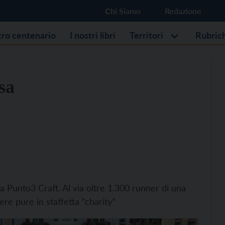
Chi Siamo
Redazione
stro centenario
I nostri libri
Territori
Rubric
sa
 Punto3 Craft. Al via oltre 1.300 runner di una
re pure in staffetta “charity”