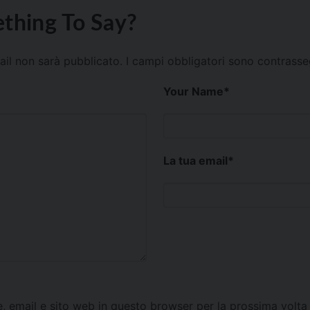
thing To Say?
mail non sarà pubblicato.
I campi obbligatori sono contrass
Your Name
*
La tua email
*
e, email e sito web in questo browser per la prossima vol