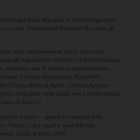
 i podisti potranno disputare la Marcialonga Coop
e o misti: 10 chilometri il primo e 8 a testa gli
 per tutti', del benessere fisico, dello stare
piegano gli organizzatori dello Sci Club Marcialonga.
te attraverso una di queste organizzazioni no
o Gruppo Trentino Volontariato, SportABILI
ere Onlus, Africa & Sport, Crifassa, Apeiron
rento. Una parte della quota verrà infatti donata
eranno di aderire”.
 occhi e il cuore – questa è l'essenza della
 “Pionieri”, tra i quali il quasi 81enne
anova, classe di ferro 1944.