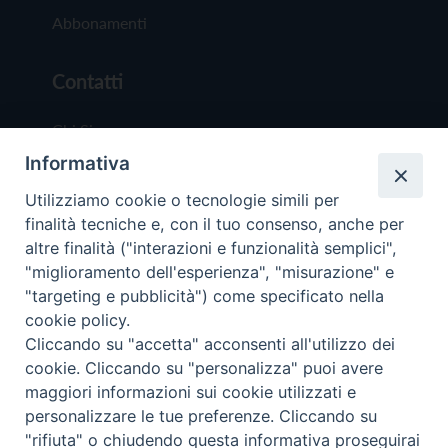
Abbonamenti
Contatti
Chi Siamo
Informativa
Redazione
Scrivici
Utilizziamo cookie o tecnologie simili per
finalità tecniche e, con il tuo consenso, anche per
altre finalità ("interazioni e funzionalità semplici",
"miglioramento dell'esperienza", "misurazione" e
"targeting e pubblicità") come specificato nella
cookie policy.
Copyright © 2019 - Tutti i diritti riservati - Vit
Cliccando su "accetta" acconsenti all'utilizzo dei
Trentina Editrice
cookie. Cliccando su "personalizza" puoi avere
maggiori informazioni sui cookie utilizzati e
Privacy Policy
personalizzare le tue preferenze. Cliccando su
Torna all'inizi
"rifiuta" o chiudendo questa informativa proseguirai