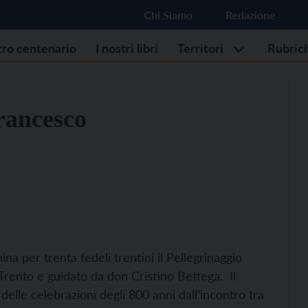
Chi Siamo
Redazione
stro centenario
I nostri libri
Territori
Rubric
Francesco
na per trenta fedeli trentini il Pellegrinaggio
Trento e guidato da don Cristino Bettega. Il
a delle celebrazioni degli 800 anni dall’incontro tra