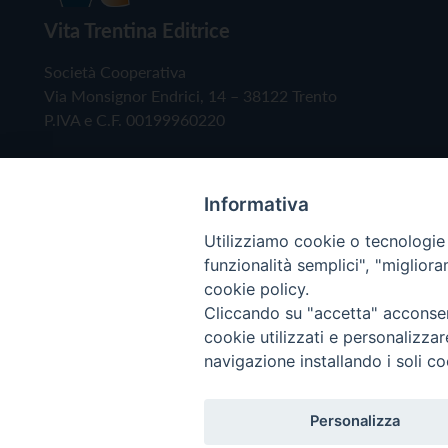
Vita Trentina Editrice
Società Cooperativa
Via Monsignor Endrici, 14 – 38122 Trento
P.IVA e C.F. 00199960220
Informativa
Utilizziamo cookie o tecnologie s
funzionalità semplici", "miglior
cookie policy.
Cliccando su "accetta" acconsent
Copyright © 2019 - Tutti i diritti riservati - Vita
cookie utilizzati e personalizza
navigazione installando i soli co
Privacy Policy
Personalizza