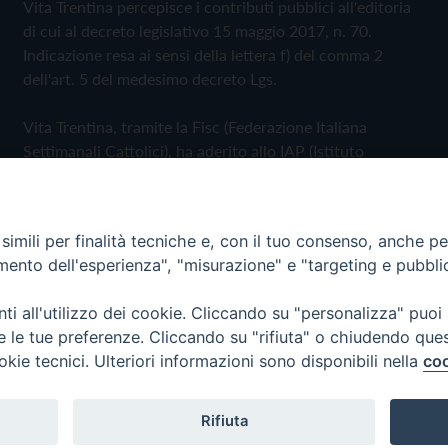
Vita Trentina percepisce i contributi pubblici all'editoria
di cui al decreto legislativo 15 maggio 2017, n. 70.
Indicazione resa ai sensi della lettera f) del comma 2
dell'art. 5 del medesimo decreto Lgs.
Vita Trentina, tramite la Fisc (Federazione Italiana
Settimanali Cattolici), ha aderito allo IAP (Istituto
dell'Autodisciplina Pubblicitaria) accettando il Codice di
Autodisciplina della Comunicazione Commerciale
imili per finalità tecniche e, con il tuo consenso, anche per 
Privacy Policy
Cookie Policy
amento dell'esperienza", "misurazione" e "targeting e pubbli
i all'utilizzo dei cookie. Cliccando su "personalizza" puoi
 Trentina Editrice
re le tue preferenze. Cliccando su "rifiuta" o chiudendo que
okie tecnici. Ulteriori informazioni sono disponibili nella
coo
Rifiuta