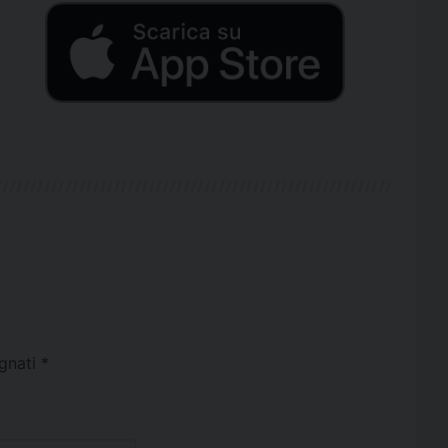
egnati
*