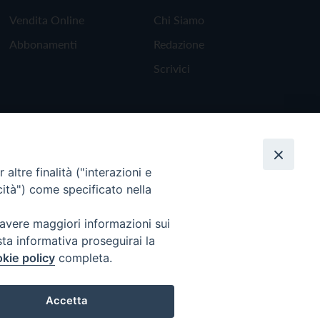
Vendita Online
Chi Siamo
Abbonamenti
Redazione
Scrivici
altre finalità ("interazioni e
cità") come specificato nella
 avere maggiori informazioni sui
sta informativa proseguirai la
kie policy
completa.
Torna all'inizio
Accetta