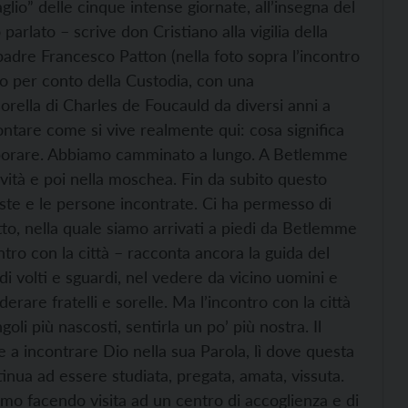
taglio” delle cinque intense giornate, all’insegna del
rlato – scrive don Cristiano alla vigilia della
 padre Francesco Patton (nella foto sopra l’incontro
to per conto della Custodia, con una
orella di Charles de Foucauld da diversi anni a
ntare come si vive realmente qui: cosa significa
llaborare. Abbiamo camminato a lungo. A Betlemme
tività e poi nella moschea. Fin da subito questo
iste e le persone incontrate. Ci ha permesso di
to, nella quale siamo arrivati a piedi da Betlemme
ontro con la città – racconta ancora la guida del
di volti e sguardi, nel vedere da vicino uomini e
rare fratelli e sorelle. Ma l’incontro con la città
goli più nascosti, sentirla un po’ più nostra. Il
 a incontrare Dio nella sua Parola, lì dove questa
inua ad essere studiata, pregata, amata, vissuta.
diamo facendo visita ad un centro di accoglienza e di