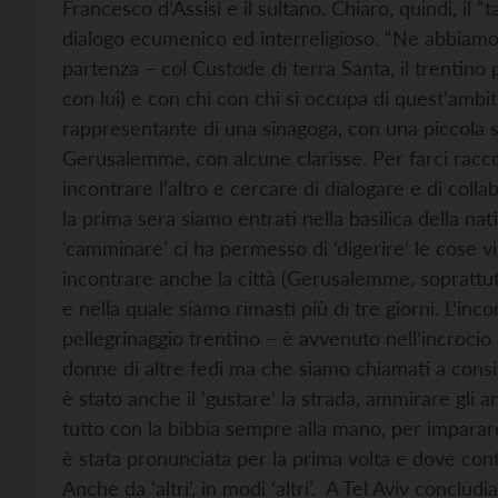
Francesco d’Assisi e il sultano. Chiaro, quindi, il “
dialogo ecumenico ed interreligioso. “Ne abbiamo pa
partenza – col Custode di terra Santa, il trentino
con lui) e con chi con chi si occupa di quest’ambi
rappresentante di una sinagoga, con una piccola s
Gerusalemme, con alcune clarisse. Per farci racco
incontrare l’altro e cercare di dialogare e di co
la prima sera siamo entrati nella basilica della na
‘camminare’ ci ha permesso di ‘digerire’ le cose v
incontrare anche la città (Gerusalemme, soprattut
e nella quale siamo rimasti più di tre giorni. L’inc
pellegrinaggio trentino – è avvenuto nell’incrocio 
donne di altre fedi ma che siamo chiamati a conside
è stato anche il ‘gustare’ la strada, ammirare gli an
tutto con la bibbia sempre alla mano, per imparare
è stata pronunciata per la prima volta e dove cont
Anche da ‘altri’, in modi ‘altri’. A Tel Aviv conclu