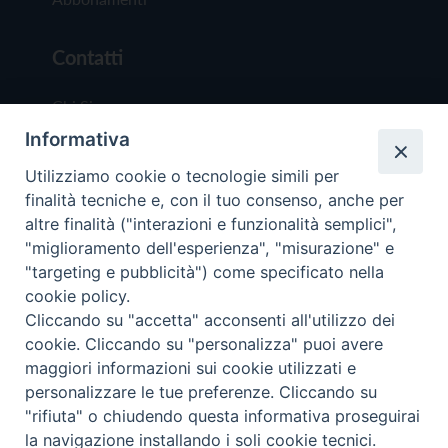
Contatti
Chi Siamo
Informativa
Redazione
Scrivici
Utilizziamo cookie o tecnologie simili per
finalità tecniche e, con il tuo consenso, anche per
altre finalità ("interazioni e funzionalità semplici",
"miglioramento dell'esperienza", "misurazione" e
"targeting e pubblicità") come specificato nella
cookie policy.
Copyright © 2019 - Tutti i diritti riservati - Vit
Cliccando su "accetta" acconsenti all'utilizzo dei
Trentina Editrice
cookie. Cliccando su "personalizza" puoi avere
maggiori informazioni sui cookie utilizzati e
Privacy Policy
personalizzare le tue preferenze. Cliccando su
Torna all'inizi
"rifiuta" o chiudendo questa informativa proseguirai
la navigazione installando i soli cookie tecnici.