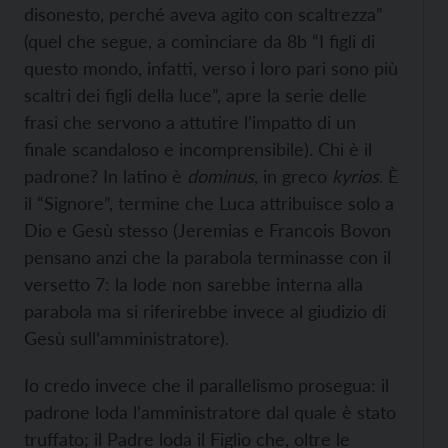
disonesto, perché aveva agito con scaltrezza”
(quel che segue, a cominciare da 8b “I figli di
questo mondo, infatti, verso i loro pari sono più
scaltri dei figli della luce”, apre la serie delle
frasi che servono a attutire l’impatto di un
finale scandaloso e incomprensibile). Chi è il
padrone? In latino è
dominus
, in greco
kyrios
. È
il “Signore”, termine che Luca attribuisce solo a
Dio e Gesù stesso (Jeremias e Francois Bovon
pensano anzi che la parabola terminasse con il
versetto 7: la lode non sarebbe interna alla
parabola ma si riferirebbe invece al giudizio di
Gesù sull’amministratore).
Io credo invece che il parallelismo prosegua: il
padrone loda l’amministratore dal quale è stato
truffato; il Padre loda il Figlio che, oltre le