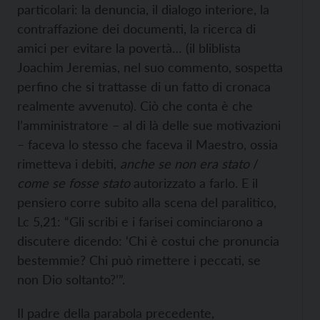
particolari: la denuncia, il dialogo interiore, la
contraffazione dei documenti, la ricerca di
amici per evitare la povertà… (il bliblista
Joachim Jeremias, nel suo commento, sospetta
perfino che si trattasse di un fatto di cronaca
realmente avvenuto). Ciò che conta è che
l’amministratore – al di là delle sue motivazioni
– faceva lo stesso che faceva il Maestro, ossia
rimetteva i debiti,
anche se non era stato
/
come se
fosse stato
autorizzato a farlo. E il
pensiero corre subito alla scena del paralitico,
Lc 5,21: “Gli scribi e i farisei cominciarono a
discutere dicendo: ‘Chi è costui che pronuncia
bestemmie? Chi può rimettere i peccati, se
non Dio soltanto?’”.
Il padre della parabola precedente,