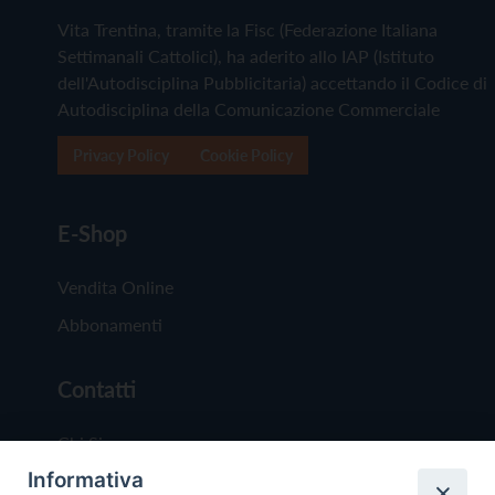
Vita Trentina, tramite la Fisc (Federazione Italiana
Settimanali Cattolici), ha aderito allo IAP (Istituto
dell'Autodisciplina Pubblicitaria) accettando il Codice di
Autodisciplina della Comunicazione Commerciale
Privacy Policy
Cookie Policy
E-Shop
Vendita Online
Abbonamenti
Contatti
Chi Siamo
Informativa
Redazione