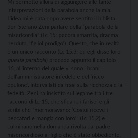
Mi permetto allora di aggiungere alle tante
interpretazioni della parabola anche la mia.
L’idea mi è nata dopo avere sentito il biblista
don Stefano Zeni parlare della “parabola della
misericordia” (Lc 15: pecora smarrita, dracma
perduta, ‘figliol prodigo’). Questo, che in realtà
è un unico racconto (Lc 15.3: ed egli disse loro
questa parabola
) precede appunto il capitolo
16, all’interno del quale vi sono i brani
dell’amministratore infedele e del ‘ricco
epulone’, intervallati da frasi sulla ricchezza e la
fedeltà. Zeni ha insistito sul legame tra i tre
racconti di Lc 15, che sfidano i farisei e gli
scribi che “mormoravano: ‘Costui riceve i
peccatori e mangia con loro’” (Lc 15,2) e
culminano nella domanda rivolta dal padre
misericordioso al figlio che è stato obbediente,