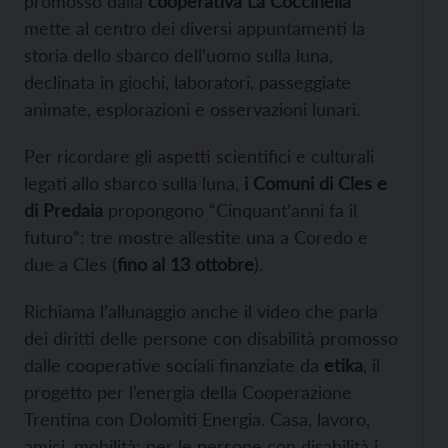
promosso dalla
cooperativa La Coccinella
mette al centro dei diversi appuntamenti la
storia dello sbarco dell’uomo sulla luna,
declinata in giochi, laboratori, passeggiate
animate, esplorazioni e osservazioni lunari.
Per ricordare gli aspetti scientifici e culturali
legati allo sbarco sulla luna,
i
Comun
i
di Cles
e
di Predaia
propongono “Cinquant’anni fa il
futuro”: tre mostre allestite una a Coredo e
due a Cles (
fino
al 13 ottobre
).
Richiama l’allunaggio anche il video che parla
dei diritti delle persone con disabilità promosso
dalle cooperative sociali finanziate da
etika
, il
progetto per l’energia della Cooperazione
Trentina con Dolomiti Energia. Casa, lavoro,
amici, mobilità: per le persone con disabilità i