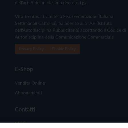
dell'art. 5 del medesimo decreto Lgs.
Vita Trentina, tramite la Fisc (Federazione Italiana
Settimanali Cattolici), ha aderito allo IAP (Istituto
dell'Autodisciplina Pubblicitaria) accettando il Codice di
Autodisciplina della Comunicazione Commerciale
Privacy Policy
Cookie Policy
E-Shop
Vendita Online
Abbonamenti
Contatti
Chi Siamo