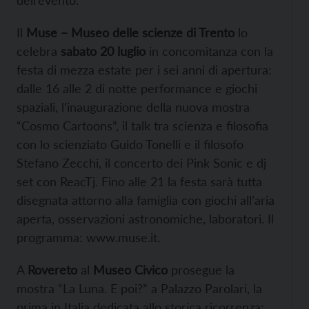
dell’evento.
Il
Muse – Museo delle scienze di Trento
lo
celebra
sabato 20 luglio
in concomitanza con la
festa di mezza estate per i sei anni di apertura:
dalle 16 alle 2 di notte performance e giochi
spaziali, l’inaugurazione della nuova mostra
“Cosmo Cartoons”, il talk tra scienza e filosofia
con lo scienziato Guido Tonelli e il filosofo
Stefano Zecchi, il concerto dei Pink Sonic e dj
set con ReacTj. Fino alle 21 la festa sarà tutta
disegnata attorno alla famiglia con giochi all’aria
aperta, osservazioni astronomiche, laboratori. Il
programma:
www.muse.it.
A
Rovereto
al
Museo Civico
prosegue la
mostra “La Luna. E poi?” a Palazzo Parolari, la
prima in Italia dedicata allo storica ricorrenza: