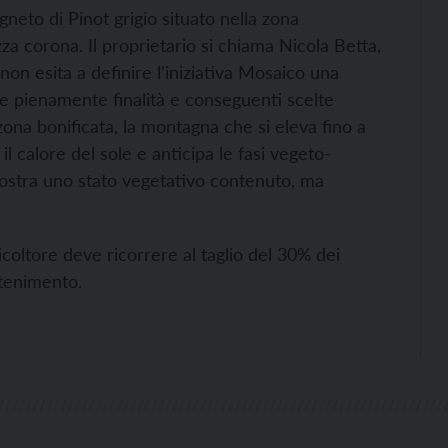
igneto di Pinot grigio situato nella zona
a corona. Il proprietario si chiama Nicola Betta,
non esita a definire l’iniziativa Mosaico una
re pienamente finalità e conseguenti scelte
zona bonificata, la montagna che si eleva fino a
il calore del sole e anticipa le fasi vegeto-
imostra uno stato vegetativo contenuto, ma
iticoltore deve ricorrere al taglio del 30% dei
ntenimento.