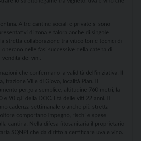
strare lo stretto legame tra vigneto, uva e vino che
rentina. Altre cantine sociali e private si sono
resentativi di zona e talora anche di singole
a stretta collaborazione tra viticoltori e tecnici di
e operano nelle fasi successive della catena di
vendita dei vini.
zioni che confermano la validità dell’iniziativa. Il
 frazione Ville di Giovo, località Pian. Il
amento pergola semplice, altitudine 760 metri, la
0 e 90 q.li della DOC. Età delle viti 22 anni. Il
hanno cadenza settimanale o anche più stretta
ticoltore comportano impegno, rischi e spese
 cantina. Nella difesa fitosanitaria il proprietario
ria SQNPI che da diritto a certificare uva e vino.