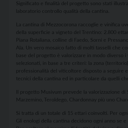
Significato e finalità del progetto sono stati illus
laboratorio controllo qualità della cantina.
La cantina di Mezzocorona raccoglie e vinifica uve 
della superficie a vigneto del Trentino: 2.800 ettari
Piana Rotaliana, colline di Faedo, Sorni e Pressano
Ala. Un vero mosaico fatto di molti tasselli che co
base del progetto è valorizzare in modo diverso i 
selezionati, in base a tre criteri: la zona (territori
professionalità del viticoltore disposto a seguire 
tecnici della cantina ed in particolare da quelli ch
Il progetto Musivum prevede la valorizzazione di 
Marzemino, Teroldego, Chardonnay più uno Chard
Si tratta di un totale di 15 ettari coinvolti. Per og
Gli enologi della cantina decidono ogni anno se e 