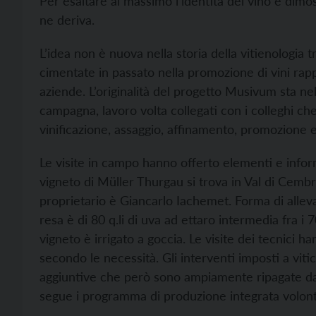
Per esaltare al massimo l’identità del vino e dimo
ne deriva.
L’idea non è nuova nella storia della vitienologia t
cimentate in passato nella promozione di vini rapp
aziende. L’originalità del progetto Musivum sta nell
campagna, lavoro volta collegati con i colleghi ch
vinificazione, assaggio, affinamento, promozione e 
Le visite in campo hanno offerto elementi e informa
vigneto di Müller Thurgau si trova in Val di Cembra,
proprietario è Giancarlo Iachemet. Forma di allev
resa è di 80 q.li di uva ad ettaro intermedia fra i 7
vigneto è irrigato a goccia. Le visite dei tecnici 
secondo le necessità. Gli interventi imposti a vi
aggiuntive che però sono ampiamente ripagate dalla
segue i programma di produzione integrata volonta