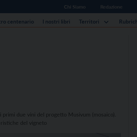
Chi Siamo
Redazione
stro centenario
I nostri libri
Territori
Rubric
i primi due vini del progetto Musivum (mosaico).
ristiche del vigneto