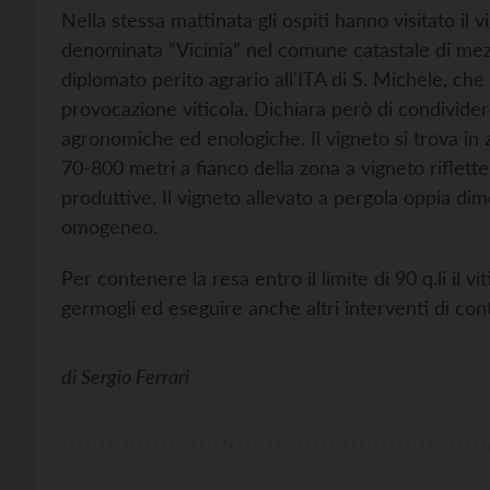
Nella stessa mattinata gli ospiti hanno visitato il v
denominata “Vicinia” nel comune catastale di mezz
diplomato perito agrario all’ITA di S. Michele, che 
provocazione viticola. Dichiara però di condivide
agronomiche ed enologiche. Il vigneto si trova in 
70-800 metri a fianco della zona a vigneto riflette 
produttive. Il vigneto allevato a pergola oppia d
omogeneo.
Per contenere la resa entro il limite di 90 q.li il v
germogli ed eseguire anche altri interventi di co
di
Sergio Ferrari