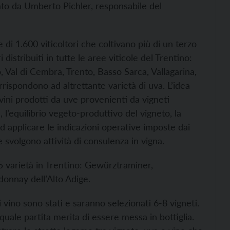
trato da Umberto Pichler, responsabile del
di 1.600 viticoltori che coltivano più di un terzo
 distribuiti in tutte le aree viticole del Trentino:
, Val di Cembra, Trento, Basso Sarca, Vallagarina,
rrispondono ad altrettante varietà di uva. L’idea
vini prodotti da uve provenienti da vigneti
o), l’equilibrio vegeto-produttivo del vigneto, la
ed applicare le indicazioni operative imposte dai
e svolgono attività di consulenza in vigna.
5 varietà in Trentino: Gewürztraminer,
onnay dell’Alto Adige.
ni vino sono stati e saranno selezionati 6-8 vigneti.
quale partita merita di essere messa in bottiglia.