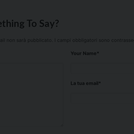
thing To Say?
mail non sarà pubblicato.
I campi obbligatori sono contrass
Your Name
*
La tua email
*