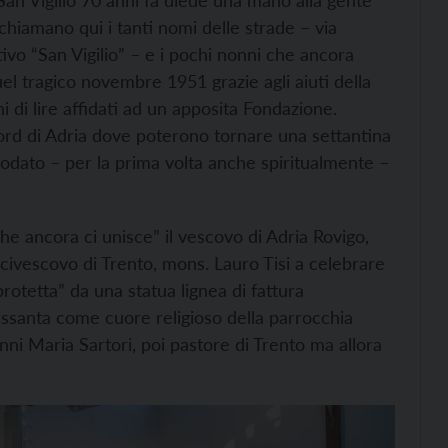
n Vigilio 70 anni fa diede una mano alla gente
ichiamano qui i tanti nomi delle strade – via
ivo “San Vigilio” – e i pochi nonni che ancora
l tragico novembre 1951 grazie agli aiuti della
i di lire affidati ad un apposita Fondazione.
ord di Adria dove poterono tornare una settantina
nnodato – per la prima volta anche spiritualmente –
he ancora ci unisce” il vescovo di Adria Rovigo,
rcivescovo di Trento, mons. Lauro Tisi a celebrare
“protetta” da una statua lignea di fattura
Sessanta come cuore religioso della parrocchia
anni Maria Sartori, poi pastore di Trento ma allora