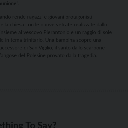
munione”.
uando rende ragazzi e giovani protagonisti
 della chiesa con le nuove vetrate realizzate dallo
insieme al vescovo Pierantonio e un raggio di sole
ale in tema trinitario. Una bambina scopre una
ccessore di San Vigilio, il santo dallo scarpone
fangose del Polesine provato dalla tragedia.
thing To Say?