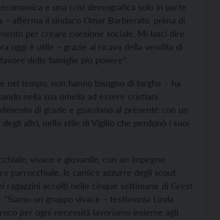
 economica e una crisi demografica solo in parte
a – afferma il sindaco Omar Barbierato, prima di
imento per creare coesione sociale. Mi lasci dire
a oggi è utile – grazie al ricavo della vendita di
avore delle famiglie più povere”.
ole nel tempo, non hanno bisogno di targhe – ha
tando nella sua omelia ad essere cristiani
rendimento di grazie e guardano al presente con un
gli altri, nello stile di Vigilio che perdonò i suoi
chiale, vivace e giovanile, con un impegno
coro parrocchiale, le camice azzurre degli scout
 dei ragazzini accolti nelle cinque settimane di Grest
io”: “Siamo un gruppo vivace – testimonia Linda
arroco per ogni necessità lavoriamo insieme agli