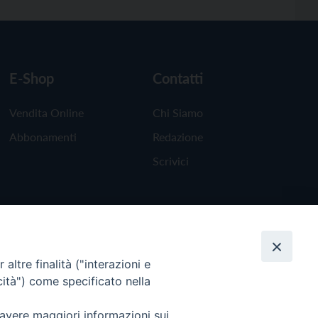
E-Shop
Contatti
Vendita Online
Chi Siamo
Abbonamenti
Redazione
Scrivici
altre finalità ("interazioni e
cità") come specificato nella
 avere maggiori informazioni sui