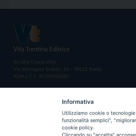
Vita Trentina Editrice
Società Cooperativa
Via Monsignor Endrici, 14 – 38122 Trento
P.IVA e C.F. 00199960220
Informativa
Utilizziamo cookie o tecnologie s
funzionalità semplici", "miglior
cookie policy.
Cliccando su "accetta" acconsent