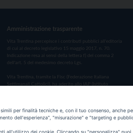
Amministrazione trasparente
Vita Trentina percepisce i contributi pubblici all'editoria
di cui al decreto legislativo 15 maggio 2017, n. 70.
Indicazione resa ai sensi della lettera f) del comma 2
dell'art. 5 del medesimo decreto Lgs.
Vita Trentina, tramite la Fisc (Federazione Italiana
Settimanali Cattolici), ha aderito allo IAP (Istituto
dell'Autodisciplina Pubblicitaria) accettando il Codice di
Autodisciplina della Comunicazione Commerciale
imili per finalità tecniche e, con il tuo consenso, anche per 
Privacy Policy
Cookie Policy
amento dell'esperienza", "misurazione" e "targeting e pubbli
i all'utilizzo dei cookie. Cliccando su "personalizza" puoi