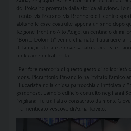
Adria, 22 giugno 2019 – Non dimentichiamo che Sa
del Polesine prostrata dalla storica alluvione. Lo r
Trento, via Merano, via Brennero e il centro sport
abitano le case costruite appena un anno dopo que
Regione Trentino Alto Adige, un centinaio di milion
“Borgo Dolomiti” venne chiamato il quartiere a n
di famiglie sfollate e dove sabato scorso si è ria
un legame di fraternità.
“Per fare memoria di questo gesto di solidarietà c
mons. Pierantonio Pavanello ha invitato l’amico a
l’Eucaristia nella chiesa parrocchiale intitolata e 
gardenese. L’ampio edificio costruito negli anni 
“vigiliana” fu tra l’altro consacrato da mons. Giov
indimenticato vescovo di Adria-Rovigo.