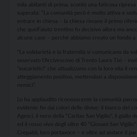
mila abitanti di
prima, scontò una faticosa ripresa
superata: “La comunità però è molto attiva e unit
entrare in chiesa – la chiesa rimane il primo rifer
che quell’aiuto trentino fu decisivo allora ma ancor
alcune case – perché abbiamo creato un fondo a f
“La solidarietà e la fraternità si comunicano da s
osservato l’Arcivescovo di Trento Lauro Tisi – invi
“eucaristici” che attualizzano con la loro vita il 
atteggiamento positivo, mettendosi a disposizione de
nemici”.
Lo ha applaudito riconosscente la comunità parroc
evidente fin dai colori delle divise: il bianco del 
Agesci, il nero della “Caritas San Vigilio”, il giallo
ed il rosso vivo degli oltre 40 “Giovani San Vigil
Crepaldi, loro portavoce – e oltre ad aiutare il p