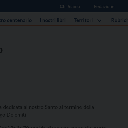
Chi Siamo
Redazione
stro centenario
I nostri libri
Territori
Rubric
o
a dedicata al nostro Santo al termine della
rgo Dolomiti