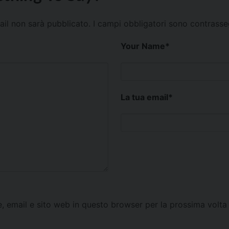
mail non sarà pubblicato.
I campi obbligatori sono contrass
Your Name
*
La tua email
*
e, email e sito web in questo browser per la prossima vol