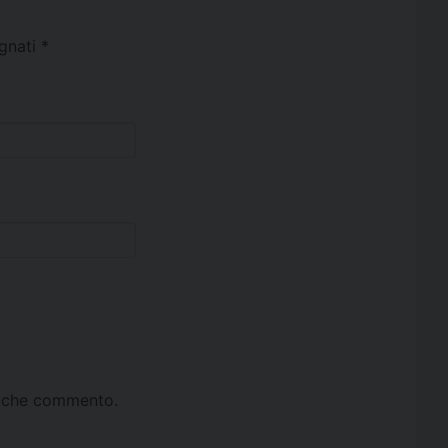
egnati
*
ta che commento.