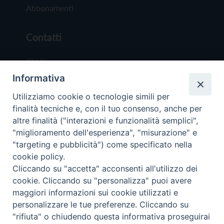
Abbonamenti
Contatti
Chi Siamo
Informativa
Redazione
Scrivici
Utilizziamo cookie o tecnologie simili per
finalità tecniche e, con il tuo consenso, anche per
altre finalità ("interazioni e funzionalità semplici",
"miglioramento dell'esperienza", "misurazione" e
"targeting e pubblicità") come specificato nella
cookie policy.
Copyright © 2019 - Tutti i diritti riservati - Vit
Cliccando su "accetta" acconsenti all'utilizzo dei
Trentina Editrice
cookie. Cliccando su "personalizza" puoi avere
maggiori informazioni sui cookie utilizzati e
Privacy Policy
personalizzare le tue preferenze. Cliccando su
Torna all'inizi
"rifiuta" o chiudendo questa informativa proseguirai