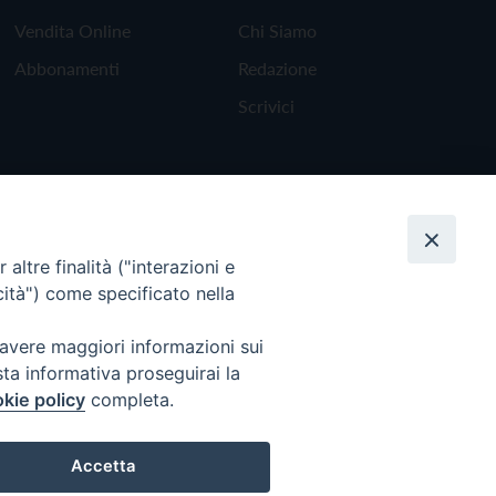
Vendita Online
Chi Siamo
Abbonamenti
Redazione
Scrivici
altre finalità ("interazioni e
cità") come specificato nella
 avere maggiori informazioni sui
sta informativa proseguirai la
kie policy
completa.
Torna all'inizio
Accetta