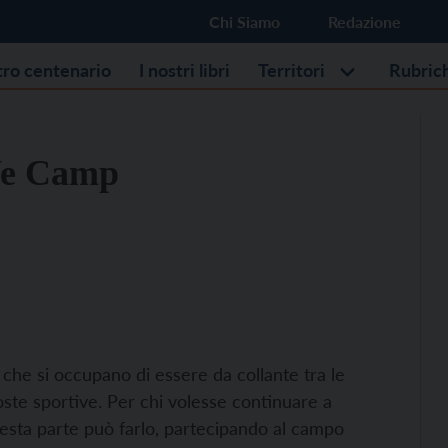
Chi Siamo
Redazione
stro centenario
I nostri libri
Territori
Rubric
 We Camp
 che si occupano di essere da collante tra le
poste sportive. Per chi volesse continuare a
questa parte può farlo, partecipando al campo