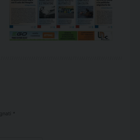
egnati
*