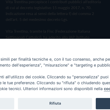
Vita Trentina percepisce i contributi pubblici all'editoria
di cui al decreto legislativo 15 maggio 2017, n. 70.
Indicazione resa ai sensi della lettera f) del comma 2
dell'art. 5 del medesimo decreto Lgs.
Vita Trentina, tramite la Fisc (Federazione Italiana
Settimanali Cattolici), ha aderito allo IAP (Istituto
dell'Autodisciplina Pubblicitaria) accettando il Codice di
Autodisciplina della Comunicazione Commerciale
imili per finalità tecniche e, con il tuo consenso, anche per 
Privacy Policy
Cookie Policy
amento dell'esperienza", "misurazione" e "targeting e pubbli
i all'utilizzo dei cookie. Cliccando su "personalizza" puoi
 Trentina Editrice
re le tue preferenze. Cliccando su "rifiuta" o chiudendo que
okie tecnici. Ulteriori informazioni sono disponibili nella
coo
Rifiuta