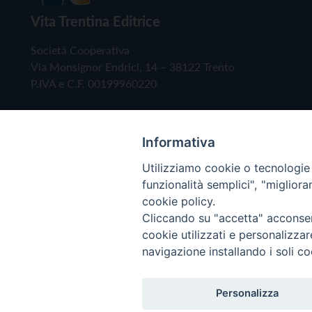
Vita Trentina Editrice
Società Cooperativa
Via Monsignor Endrici, 14 – 38122 Trento
P.IVA e C.F. 00199960220
Informativa
Utilizziamo cookie o tecnologie s
funzionalità semplici", "miglior
cookie policy.
Cliccando su "accetta" acconsent
Copyright © 2019 - Tutti i diritti riservati - Vita
cookie utilizzati e personalizza
navigazione installando i soli co
Privacy Policy
Personalizza