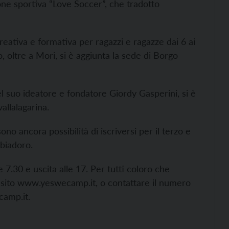
one sportiva “Love Soccer”, che tradotto
reativa e formativa per ragazzi e ragazze dai 6 ai
, oltre a Mori, si è aggiunta la sede di Borgo
el suo ideatore e fondatore Giordy Gasperini, si è
vallalagarina.
no ancora possibilità di iscriversi per il terzo e
bbiadoro.
e 7.30 e uscita alle 17. Per tutti coloro che
 sito
www.yeswecamp.it, o contattare il numero
amp.it.