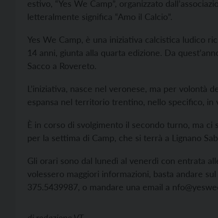
estivo, “Yes We Camp”, organizzato dall’associazi
letteralmente significa “Amo il Calcio”.
Yes We Camp, è una iniziativa calcistica ludico ric
14 anni, giunta alla quarta edizione. Da quest’anno
Sacco a Rovereto.
L’iniziativa, nasce nel veronese, ma per volontà d
espansa nel territorio trentino, nello specifico, in 
È in corso di svolgimento il secondo turno, ma ci so
per la settima di Camp, che si terrà a Lignano Sa
Gli orari sono dal lunedì al venerdì con entrata all
volessero maggiori informazioni, basta andare sul
375.5439987, o mandare una email a
nfo@yeswec
di
redazione VT