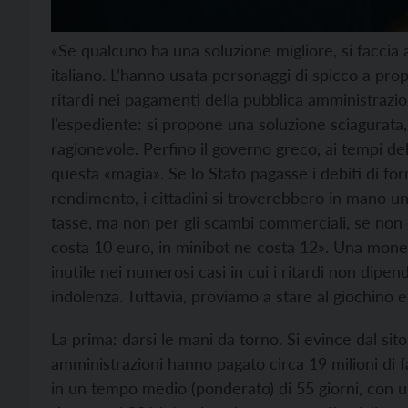
«Se qualcuno ha una soluzione migliore, si faccia 
italiano. L’hanno usata personaggi di spicco a propo
ritardi nei pagamenti della pubblica amministrazion
l’espediente: si propone una soluzione sciagurata,
ragionevole. Perfino il governo greco, ai tempi dell
questa «magia». Se lo Stato pagasse i debiti di fo
rendimento, i cittadini si troverebbero in mano 
tasse, ma non per gli scambi commerciali, se non 
costa 10 euro, in minibot ne costa 12». Una moneta 
inutile nei numerosi casi in cui i ritardi non dipe
indolenza. Tuttavia, proviamo a stare al giochino e
La prima: darsi le mani da torno. Si evince dal si
amministrazioni hanno pagato circa 19 milioni di fa
in un tempo medio (ponderato) di 55 giorni, con u