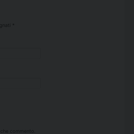
egnati
*
ta che commento.