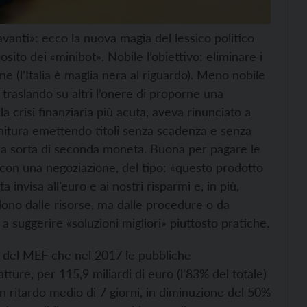
avanti»: ecco la nuova magia del lessico politico
sito dei «minibot». Nobile l’obiettivo: eliminare i
e (l’Italia è maglia nera al riguardo). Meno nobile
 traslando su altri l’onere di proporne una
a crisi finanziaria più acuta, aveva rinunciato a
rnitura emettendo titoli senza scadenza e senza
una sorta di seconda moneta. Buona per pagare le
con una negoziazione, del tipo: «questo prodotto
invisa all’euro e ai nostri risparmi e, in più,
ndono dalle risorse, ma dalle procedure o da
 a suggerire «soluzioni migliori» piuttosto pratiche.
to del MEF che nel 2017 le pubbliche
tture, per 115,9 miliardi di euro (l’83% del totale)
n ritardo medio di 7 giorni, in diminuzione del 50%