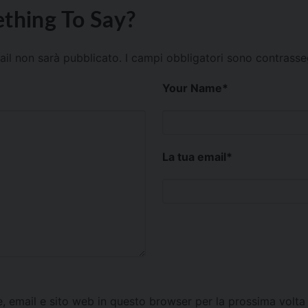
thing To Say?
mail non sarà pubblicato.
I campi obbligatori sono contrass
Your Name
*
La tua email
*
e, email e sito web in questo browser per la prossima vol