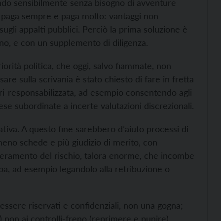
rando sensibilmente senza bisogno di avventure
e paga sempre e paga molto: vantaggi non
 sugli appalti pubblici. Perciò la prima soluzione è
ono, e con un supplemento di diligenza.
orità politica, che oggi, salvo fiammate, non
are sulla scrivania è stato chiesto di fare in fretta
o ri-responsabilizzata, ad esempio consentendo agli
ese subordinate a incerte valutazioni discrezionali.
tiva. A questo fine sarebbero d’aiuto processi di
eno schede e più giudizio di merito, con
emperamento del rischio, talora enorme, che incombe
lpa, ad esempio legandolo alla retribuzione o
 essere riservati e confidenziali, non una gogna;
e) non ai controlli-freno (reprimere e punire).