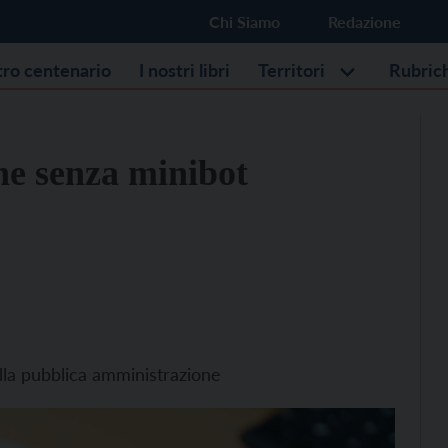
Chi Siamo
Redazione
stro centenario
I nostri libri
Territori
Rubric
he senza minibot
ella pubblica amministrazione