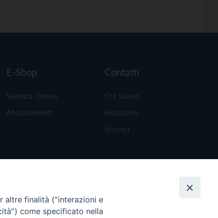
E-Shop
Contatti
Vendita Online
Chi Siamo
Abbonamenti
Redazione
Scrivici
altre finalità ("interazioni e
cità") come specificato nella