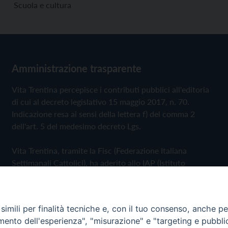
Scuola e cultura
Amministrazione trasparente
Vita Trentina percepisce i contributi pubblici all'editoria
di cui al decreto legislativo 15 maggio 2017, n. 70.
Indicazione resa ai sensi della lettera f) del comma 2
dell'art. 5 del medesimo decreto Lgs.
Vita Trentina, tramite la Fisc (Federazione Italiana
Settimanali Cattolici), ha aderito allo IAP (Istituto
dell'Autodisciplina Pubblicitaria) accettando il Codice di
Autodisciplina della Comunicazione Commerciale
imili per finalità tecniche e, con il tuo consenso, anche per 
Privacy Policy
Cookie Policy
amento dell'esperienza", "misurazione" e "targeting e pubbli