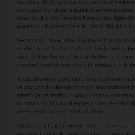
rispetto al 2016. La situazione sta perciò miglio
monetarie; per di più la pubblica amministrazion
trascurabili, come dimostra l’esasperata litigiosità
pagare con le procedure e le risorse che già ci s
Seconda soluzione: dare al pagamento la giusta pri
sembra avere. Spesso a chi lascia le fatture a ripos
qualcos’altro. Poi, la politica andrebbe un tantin
amministratori di condividere la liquidazione di sp
Terza: difendere e premiare la velocità amministra
valutazione dei dipendenti meno burocratizzati (m
effettività retributiva, in più o in meno) e un t
sui funzionari in caso di errore anche per sola co
prevedendo forme di tutela d’ufficio.
Quarta: qualificare i controlli interni. Dovrebbero
orientati ai controlli-impulso (aiutare e consigliar