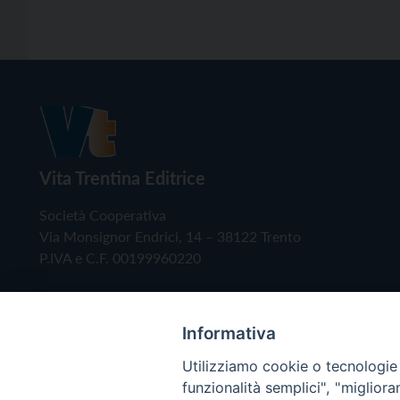
Vita Trentina Editrice
Società Cooperativa
Via Monsignor Endrici, 14 – 38122 Trento
P.IVA e C.F. 00199960220
Informativa
Utilizziamo cookie o tecnologie s
funzionalità semplici", "miglior