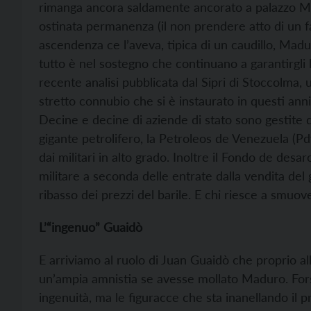
rimanga ancora saldamente ancorato a palazzo Mir
ostinata permanenza (il non prendere atto di un 
ascendenza ce l’aveva, tipica di un caudillo, Madur
tutto è nel sostegno che continuano a garantirgli 
recente analisi pubblicata dal Sipri di Stoccolma, 
stretto connubio che si è instaurato in questi anni
Decine e decine di aziende di stato sono gestite 
gigante petrolifero, la Petroleos de Venezuela (Pd
dai militari in alto grado. Inoltre il Fondo de desa
militare a seconda delle entrate dalla vendita del
ribasso dei prezzi del barile. E chi riesce a smuoverli
L’“ingenuo” Guaidò
E arriviamo al ruolo di Juan Guaidò che proprio all
un’ampia amnistia se avesse mollato Maduro. For
ingenuità, ma le figuracce che sta inanellando il