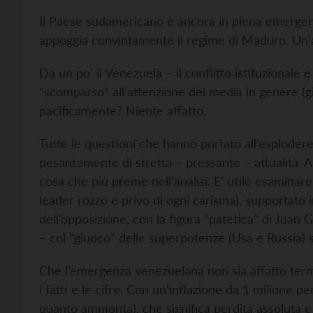
Il Paese sudamericano è ancora in piena emergen
appoggia convintamente il regime di Maduro. Un’a
Da un po’ il Venezuela – il conflitto istituzionale 
“scomparso” all’attenzione dei media in genere (gi
pacificamente? Niente affatto.
Tutte le questioni che hanno portato all’esplode
pesantemente di stretta – pressante – attualità. A
cosa che più preme nell’analisi. E’ utile esamina
leader rozzo e privo di ogni carisma), supportato i
dell’opposizione, con la figura “patetica” di Juan
– col “giuoco” delle superpotenze (Usa e Russia) 
Che l’emergenza venezuelana non sia affatto term
i fatti e le cifre. Con un’inflazione da 1 milione 
quanto ammonta), che significa perdita assoluta e