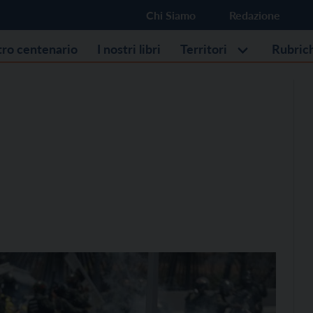
Chi Siamo
Redazione
stro centenario
I nostri libri
Territori
Rubric