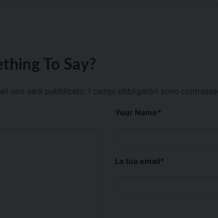
thing To Say?
mail non sarà pubblicato.
I campi obbligatori sono contrass
Your Name
*
La tua email
*