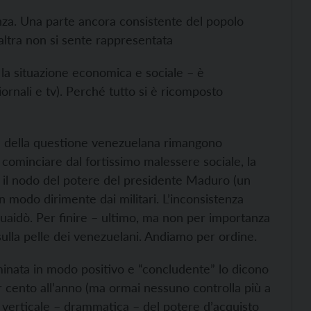
za. Una parte ancora consistente del popolo
ltra non si sente rappresentata
e la situazione economica e sociale – è
ornali e tv). Perché tutto si è ricomposto
re della questione venezuelana rimangono
 cominciare dal fortissimo malessere sociale, la
re il nodo del potere del presidente Maduro (un
n modo dirimente dai militari. L’inconsistenza
 Guaidò. Per finire – ultimo, ma non per importanza
sulla pelle dei venezuelani. Andiamo per ordine.
inata in modo positivo e “concludente” lo dicono
per cento all’anno (ma ormai nessuno controlla più a
 verticale – drammatica – del potere d’acquisto