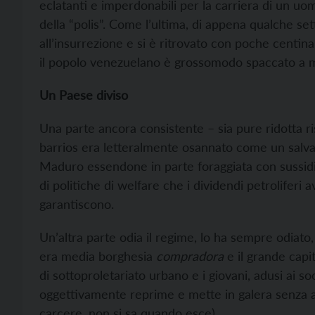
eclatanti e imperdonabili per la carriera di un u
della “polis”. Come l’ultima, di appena qualche se
all’insurrezione e si è ritrovato con poche centina
il popolo venezuelano è grossomodo spaccato a 
Un Paese diviso
Una parte ancora consistente – sia pure ridotta ri
barrios era letteralmente osannato come un salva
Maduro essendone in parte foraggiata con sussidi
di politiche di welfare che i dividendi petroliferi
garantiscono.
Un’altra parte odia il regime, lo ha sempre odiato
era media borghesia
compradora
e il grande capit
di sottoproletariato urbano e i giovani, adusi ai s
oggettivamente reprime e mette in galera senza an
carcere, non si sa quando esce).