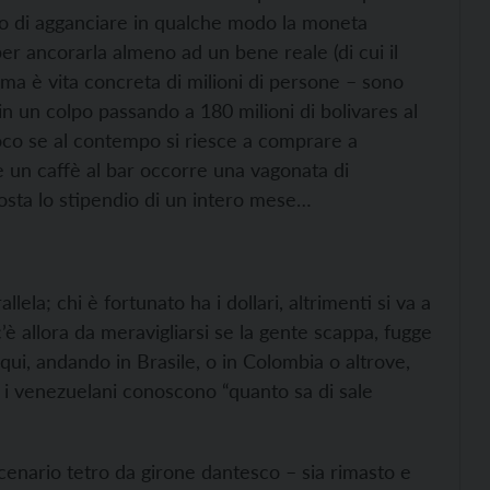
cato di agganciare in qualche modo la moneta
per ancorarla almeno ad un bene reale (di cui il
, ma è vita concreta di milioni di persone – sono
n un colpo passando a 180 milioni di bolivares al
co se al contempo si riesce a comprare a
 un caffè al bar occorre una vagonata di
osta lo stipendio di un intero mese…
ela; chi è fortunato ha i dollari, altrimenti si va a
c’è allora da meravigliarsi se la gente scappa, fugge
ui, andando in Brasile, o in Colombia o altrove,
e i venezuelani conoscono “quanto sa di sale
cenario tetro da girone dantesco – sia rimasto e