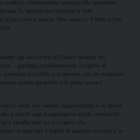
omo politico minimamente avvezzo alle questioni
ttimana fa, quando ha chiamato le folle
ia di persone in piazza. Uno smacco. Il fatto è che
metà.
spetto agli anni d’oro di Chavez quando nei
tore – appoggia convintamente il regime di
, sostegno al reddito e in genere con un residuato
 avevano potuto garantire e in parte ancora
, non si sente per niente rappresentata e se prima
ale, a questi oggi si aggiungono strati consistenti
ocial e insofferenti ad un regime che
dare troppo per il sottile (e quando uno entra, in