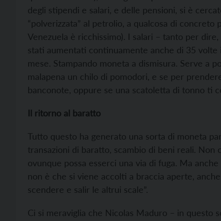
degli stipendi e salari, e delle pensioni, si è cer
“polverizzata” al petrolio, a qualcosa di concreto 
Venezuela è ricchissimo). I salari – tanto per dire
stati aumentati continuamente anche di 35 volte i
mese. Stampando moneta a dismisura. Serve a po
malapena un chilo di pomodori, e se per prendere
banconote, oppure se una scatoletta di tonno ti c
Il ritorno al baratto
Tutto questo ha generato una sorta di moneta parall
transazioni di baratto, scambio di beni reali. Non 
ovunque possa esserci una via di fuga. Ma anche q
non è che si viene accolti a braccia aperte, anch
scendere e salir le altrui scale”.
Ci si meraviglia che Nicolas Maduro – in questo s