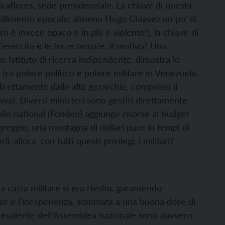
aflores, sede presidenziale. La chiave di questa
fallimento epocale: almeno Hugo Chiavez un po’ di
o è invece opaco e in più è violento!), la chiave di
l’esercito e le forze armate. Il motivo? Una
un Istituto di ricerca indipendente, dimostra lo
 tra potere politico e potere militare in Venezuela.
direttamente dalle alte gerarchie, compreso il
vsa). Diversi ministeri sono gestiti direttamente
rollo national (Fonden) aggiunge risorse al budget
 greggio, una montagna di dollari pure in tempi di
, allora, con tutti questi privilegi, i militari?
a casta militare si era rivolto, garantendo
se è l’inesperienza, sommata a una buona dose di
 presidente dell’Assemblea nazionale sono davvero