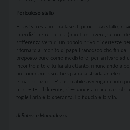
Pericoloso stallo
E così si resta in una fase di pericoloso stallo, d
interdizione reciproca (non ti muovere, se no inte
sofferenza vera di un popolo privo di certezze per 
ritornare al monito di papa Francesco che fin dall’i
proposto pure come mediatore) per arrivare ad u
incontro a te e tu fai altrettanto, rinunciando a po
un compromesso che spiana la strada ad elezioni li
e manipolazioni. E’ auspicabile avvenga quanto pr
morde terribilmente, si espande a macchia d’olio 
toglie l’aria e la speranza. La fiducia e la vita.
di
Roberto Moranduzzo