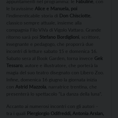
appuntamenti nel programma: le
Fabuline
, con
le bravissime
Alice e Manuela, poi
l’indimenticabile storia di
Don Chisciotte
,
classico sempre attuale, insieme alla
compagnia Filo ViVa di Vigolo Vattaro. Grande
ritorno sarà poi
Stefano Bordiglioni
, scrittore,
insegnante e pedagogo, che proporrà due
incontri di letture sabato 15 e domenica 16.
Sabato sera al Book Garden, torna invece
Gek
Tessaro
, autore e illustratore, che porterà la
magia del suo teatro disegnato con Libero Zoo.
Infine, domenica 16 giugno la giornata inizia
con
Astrid Mazzola
, narratrice trentina, che
presenterà lo spettacolo “La danza della luna”.
Accanto ai numerosi incontri con gli autori –
tra i quali
Piergiorgio Odifreddi, Antonia Arslan,