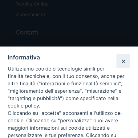
Vendita Online
Abbonamenti
Contatti
Chi Siamo
Informativa
Redazione
Scrivici
Utilizziamo cookie o tecnologie simili per
finalità tecniche e, con il tuo consenso, anche per
altre finalità ("interazioni e funzionalità semplici",
"miglioramento dell'esperienza", "misurazione" e
"targeting e pubblicità") come specificato nella
cookie policy.
Copyright © 2019 - Tutti i diritti riservati - Vit
Cliccando su "accetta" acconsenti all'utilizzo dei
Trentina Editrice
cookie. Cliccando su "personalizza" puoi avere
maggiori informazioni sui cookie utilizzati e
Privacy Policy
personalizzare le tue preferenze. Cliccando su