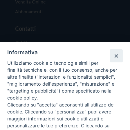
Vendita Online
Abbonamenti
Contatti
Chi Siamo
Informativa
Redazione
Scrivici
Utilizziamo cookie o tecnologie simili per
finalità tecniche e, con il tuo consenso, anche per
altre finalità ("interazioni e funzionalità semplici",
"miglioramento dell'esperienza", "misurazione" e
"targeting e pubblicità") come specificato nella
cookie policy.
Copyright © 2019 - Tutti i diritti riservati - Vit
Cliccando su "accetta" acconsenti all'utilizzo dei
Trentina Editrice
cookie. Cliccando su "personalizza" puoi avere
maggiori informazioni sui cookie utilizzati e
Privacy Policy
personalizzare le tue preferenze. Cliccando su
Torna all'inizi