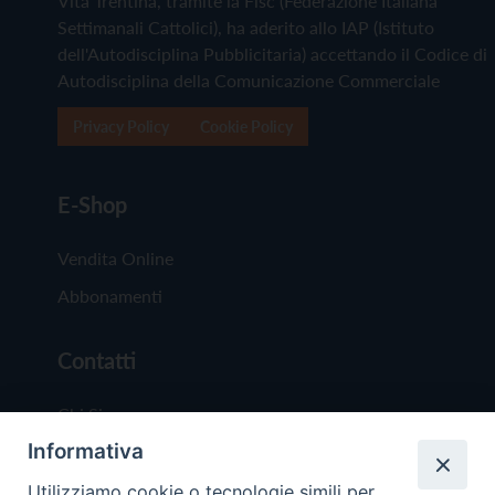
Vita Trentina, tramite la Fisc (Federazione Italiana
Settimanali Cattolici), ha aderito allo IAP (Istituto
dell'Autodisciplina Pubblicitaria) accettando il Codice di
Autodisciplina della Comunicazione Commerciale
Privacy Policy
Cookie Policy
E-Shop
Vendita Online
Abbonamenti
Contatti
Chi Siamo
Informativa
Redazione
Scrivici
Utilizziamo cookie o tecnologie simili per