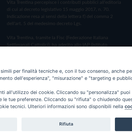
Vita Trentina percepisce i contributi pubblici all'editoria
di cui al decreto legislativo 15 maggio 2017, n. 70.
Indicazione resa ai sensi della lettera f) del comma 2
dell'art. 5 del medesimo decreto Lgs.
Vita Trentina, tramite la Fisc (Federazione Italiana
Settimanali Cattolici), ha aderito allo IAP (Istituto
dell'Autodisciplina Pubblicitaria) accettando il Codice di
Autodisciplina della Comunicazione Commerciale
imili per finalità tecniche e, con il tuo consenso, anche per 
Privacy Policy
Cookie Policy
amento dell'esperienza", "misurazione" e "targeting e pubbli
i all'utilizzo dei cookie. Cliccando su "personalizza" puoi
 Trentina Editrice
re le tue preferenze. Cliccando su "rifiuta" o chiudendo que
okie tecnici. Ulteriori informazioni sono disponibili nella
coo
Rifiuta