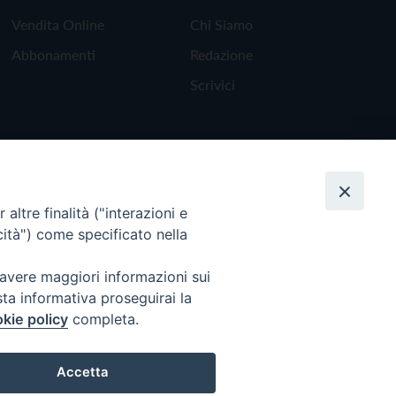
Vendita Online
Chi Siamo
Abbonamenti
Redazione
Scrivici
altre finalità ("interazioni e
cità") come specificato nella
 avere maggiori informazioni sui
sta informativa proseguirai la
kie policy
completa.
Torna all'inizio
Accetta