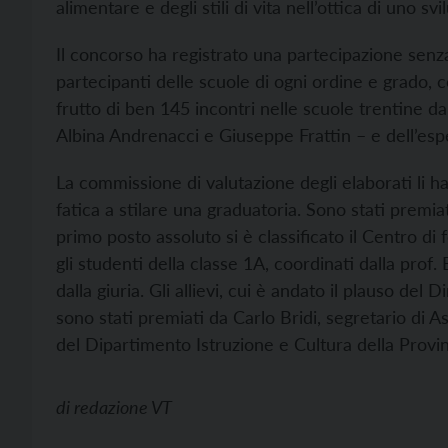
alimentare e degli stili di vita nell’ottica di uno sv
Il concorso ha registrato una partecipazione senza 
partecipanti delle scuole di ogni ordine e grado, c
frutto di ben 145 incontri nelle scuole trentine da
Albina Andrenacci e Giuseppe Frattin – e dell’espe
La commissione di valutazione degli elaborati li ha
fatica a stilare una graduatoria. Sono stati premiati 
primo posto assoluto si è classificato il Centro d
gli studenti della classe 1A, coordinati dalla pro
dalla giuria. Gli allievi, cui è andato il plauso de
sono stati premiati da Carlo Bridi, segretario di 
del Dipartimento Istruzione e Cultura della Provi
di
redazione VT