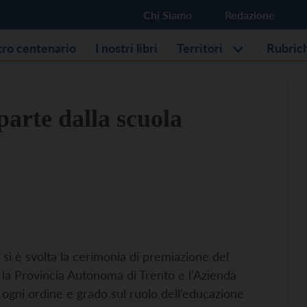
Chi Siamo
Redazione
stro centenario
I nostri libri
Territori
Rubric
arte dalla scuola
si è svolta la cerimonia di premiazione del
la Provincia Autonoma di Trento e l’Azienda
di ogni ordine e grado sul ruolo dell’educazione