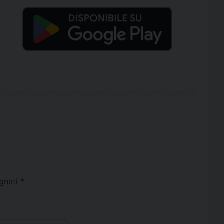
egnati
*