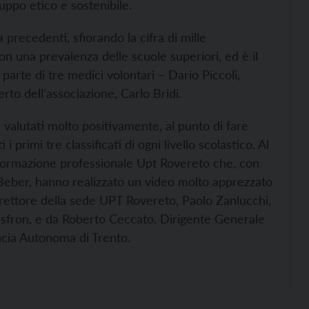
iluppo etico e sostenibile.
precedenti, sfiorando la cifra di mille
on una prevalenza delle scuole superiori, ed è il
 parte di tre medici volontari – Dario Piccoli,
rto dell’associazione, Carlo Bridi.
 valutati molto positivamente, al punto di fare
i primi tre classificati di ogni livello scolastico. Al
i formazione professionale Upt Rovereto che, con
f. Beber, hanno realizzato un video molto apprezzato
l Direttore della sede UPT Rovereto, Paolo Zanlucchi,
Assfron, e da Roberto Ceccato, Dirigente Generale
ncia Autonoma di Trento.