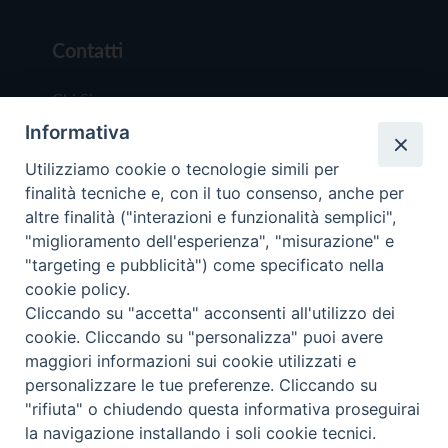
Contatti
Chi Siamo
Informativa
Redazione
Scrivici
Utilizziamo cookie o tecnologie simili per
finalità tecniche e, con il tuo consenso, anche per
altre finalità ("interazioni e funzionalità semplici",
"miglioramento dell'esperienza", "misurazione" e
"targeting e pubblicità") come specificato nella
cookie policy.
Copyright © 2019 - Tutti i diritti riservati - Vit
Cliccando su "accetta" acconsenti all'utilizzo dei
Trentina Editrice
cookie. Cliccando su "personalizza" puoi avere
maggiori informazioni sui cookie utilizzati e
Privacy Policy
personalizzare le tue preferenze. Cliccando su
Torna all'inizi
"rifiuta" o chiudendo questa informativa proseguirai
la navigazione installando i soli cookie tecnici.