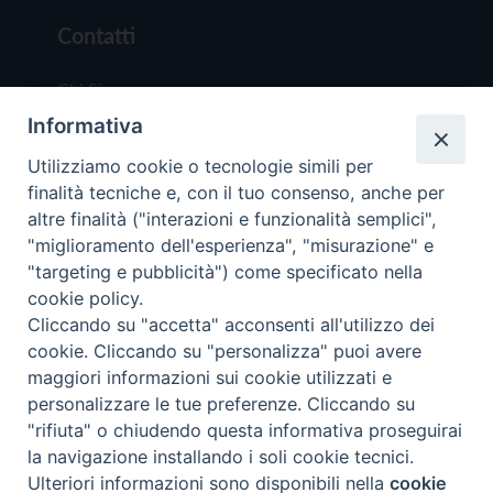
Contatti
Chi Siamo
Informativa
Redazione
Scrivici
Utilizziamo cookie o tecnologie simili per
finalità tecniche e, con il tuo consenso, anche per
altre finalità ("interazioni e funzionalità semplici",
"miglioramento dell'esperienza", "misurazione" e
"targeting e pubblicità") come specificato nella
cookie policy.
Copyright © 2019 - Tutti i diritti riservati - Vit
Cliccando su "accetta" acconsenti all'utilizzo dei
Trentina Editrice
cookie. Cliccando su "personalizza" puoi avere
maggiori informazioni sui cookie utilizzati e
Privacy Policy
personalizzare le tue preferenze. Cliccando su
Torna all'inizi
"rifiuta" o chiudendo questa informativa proseguirai
la navigazione installando i soli cookie tecnici.
Ulteriori informazioni sono disponibili nella
cookie
Preferenze Cookie