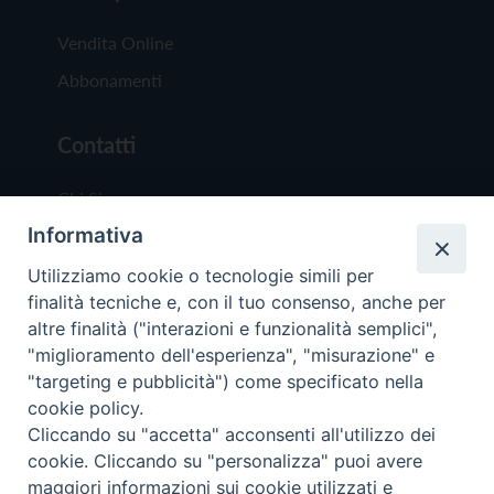
Vendita Online
Abbonamenti
Contatti
Chi Siamo
Informativa
Redazione
Scrivici
Utilizziamo cookie o tecnologie simili per
finalità tecniche e, con il tuo consenso, anche per
altre finalità ("interazioni e funzionalità semplici",
"miglioramento dell'esperienza", "misurazione" e
"targeting e pubblicità") come specificato nella
cookie policy.
Copyright © 2019 - Tutti i diritti riservati - Vit
Cliccando su "accetta" acconsenti all'utilizzo dei
Trentina Editrice
cookie. Cliccando su "personalizza" puoi avere
maggiori informazioni sui cookie utilizzati e