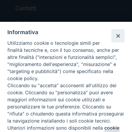
Contatti
Chi Siamo
Informativa
Redazione
Scrivici
Utilizziamo cookie o tecnologie simili per
finalità tecniche e, con il tuo consenso, anche per
altre finalità ("interazioni e funzionalità semplici",
"miglioramento dell'esperienza", "misurazione" e
"targeting e pubblicità") come specificato nella
cookie policy.
Copyright © 2019 - Tutti i diritti riservati - Vit
Cliccando su "accetta" acconsenti all'utilizzo dei
Trentina Editrice
cookie. Cliccando su "personalizza" puoi avere
maggiori informazioni sui cookie utilizzati e
Privacy Policy
personalizzare le tue preferenze. Cliccando su
Torna all'inizi
"rifiuta" o chiudendo questa informativa proseguirai
la navigazione installando i soli cookie tecnici.
Ulteriori informazioni sono disponibili nella
cookie
Preferenze Cookie