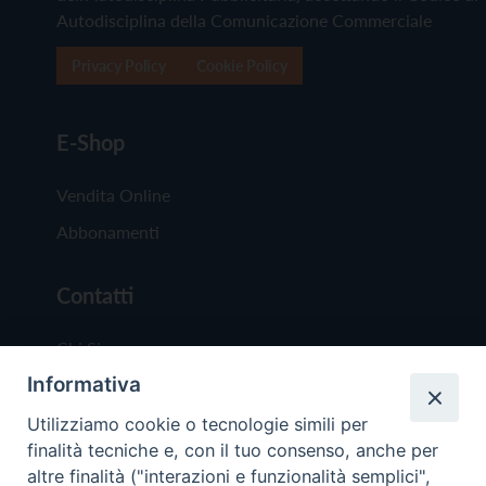
Autodisciplina della Comunicazione Commerciale
Privacy Policy
Cookie Policy
E-Shop
Vendita Online
Abbonamenti
Contatti
Chi Siamo
Informativa
Redazione
Scrivici
Utilizziamo cookie o tecnologie simili per
finalità tecniche e, con il tuo consenso, anche per
altre finalità ("interazioni e funzionalità semplici",