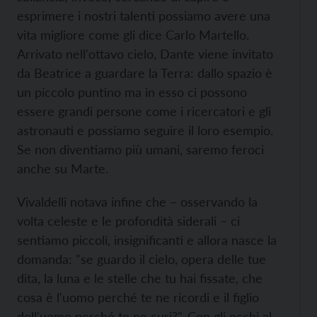
esprimere i nostri talenti possiamo avere una
vita migliore come gli dice Carlo Martello.
Arrivato nell'ottavo cielo, Dante viene invitato
da Beatrice a guardare la Terra: dallo spazio è
un piccolo puntino ma in esso ci possono
essere grandi persone come i ricercatori e gli
astronauti e possiamo seguire il loro esempio.
Se non diventiamo più umani, saremo feroci
anche su Marte.
Vivaldelli notava infine che – osservando la
volta celeste e le profondità siderali – ci
sentiamo piccoli, insignificanti e allora nasce la
domanda: "se guardo il cielo, opera delle tue
dita, la luna e le stelle che tu hai fissate, che
cosa è l'uomo perché te ne ricordi e il figlio
dell'uomo perché te ne curi?". Con gli occhi al