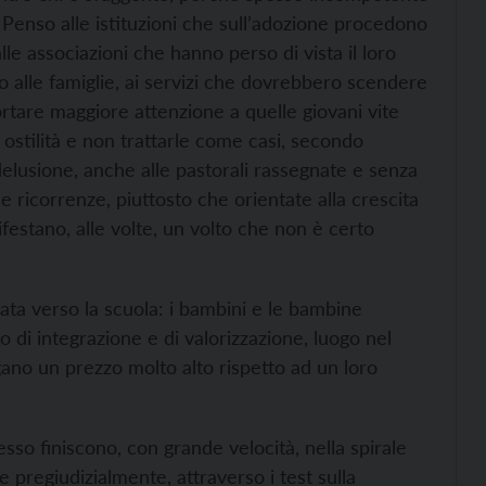
 Penso alle istituzioni che sull’adozione procedono
lle associazioni che hanno perso di vista il loro
alle famiglie, ai servizi che dovrebbero scendere
ortare maggiore attenzione a quelle giovani vite
e ostilità e non trattarle come casi, secondo
delusione, anche alle pastorali rassegnate e senza
e ricorrenze, piuttosto che orientate alla crescita
festano, alle volte, un volto che non è certo
nata verso la scuola: i bambini e le bambine
 di integrazione e di valorizzazione, luogo nel
ano un prezzo molto alto rispetto ad un loro
sso finiscono, con grande velocità, nella spirale
e pregiudizialmente, attraverso i test sulla