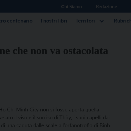
Chi Siamo
Redazione
stro centenario
I nostri libri
Territori
Rubric
ne che non va ostacolata
Ho Chi Minh City non si fosse aperta quella
ato il viso e il sorriso di Thủy, i suoi capelli dai
o di una caduta dalle scale all’orfanotrofio di Binh