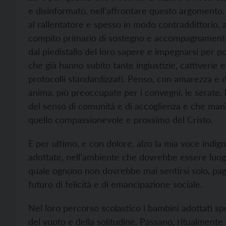
e disinformato, nell’affrontare questo argomento.
al rallentatore e spesso in modo contraddittorio, a
compito primario di sostegno e accompagnamento 
dal piedistallo del loro sapere e impegnarsi per p
che già hanno subito tante ingiustizie, cattiverie 
protocolli standardizzati. Penso, con amarezza e 
anima, più preoccupate per i convegni, le serate, l
del senso di comunità e di accoglienza e che mani
quello compassionevole e prossimo del Cristo.
E per ultimo, e con dolore, alzo la mia voce indig
adottate, nell’ambiente che dovrebbe essere luogo
quale ognuno non dovrebbe mai sentirsi solo, pag
futuro di felicità e di emancipazione sociale.
Nel loro percorso scolastico i bambini adottati spe
del vuoto e della solitudine. Passano, ritualmente 