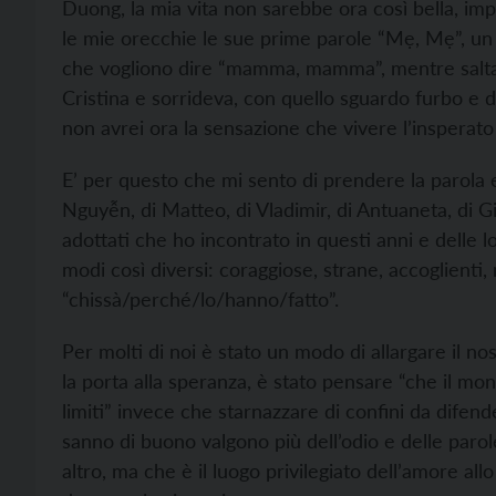
Duong, la mia vita non sarebbe ora così bella, im
le mie orecchie le sue prime parole “Mẹ, Mẹ”, un 
che vogliono dire “mamma, mamma”, mentre saltava, 
Cristina e sorrideva, con quello sguardo furbo e d
non avrei ora la sensazione che vivere l’inspera
E’ per questo che mi sento di prendere la parola e
Nguyễn, di Matteo, di Vladimir, di Antuaneta, di Gilb
adottati che ho incontrato in questi anni e delle l
modi così diversi: coraggiose, strane, accoglienti, 
“chissà/perché/lo/hanno/fatto”.
Per molti di noi è stato un modo di allargare il no
la porta alla speranza, è stato pensare “che il m
limiti” invece che starnazzare di confini da difend
sanno di buono valgono più dell’odio e delle parol
altro, ma che è il luogo privilegiato dell’amore al