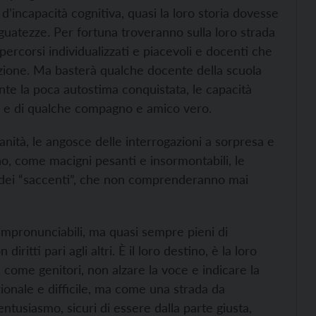
 d’incapacità cognitiva, quasi la loro storia dovesse
uatezze. Per fortuna troveranno sulla loro strada
ercorsi individualizzati e piacevoli e docenti che
zione. Ma basterà qualche docente della scuola
nte la poca autostima conquistata, le capacità
ri e di qualche compagno e amico vero.
ianità, le angosce delle interrogazioni a sorpresa e
nno, come macigni pesanti e insormontabili, le
i dei “saccenti”, che non comprenderanno mai
 impronunciabili, ma quasi sempre pieni di
iritti pari agli altri. È il loro destino, è la loro
 come genitori, non alzare la voce e indicare la
onale e difficile, ma come una strada da
tusiasmo, sicuri di essere dalla parte giusta,