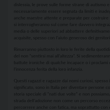
dislessia, le prove sulle forme strane di autismo e
necessariamente essere segnata da limiti e inadeg
anche maestre attente e preparate per costruire p
si interrogheranno sul come fare davvero integra
media o delle superiori ad abbattere definitivame
acquisite, spesso con l’aiuto generoso dei genito
Rimarranno piuttosto in loro le ferite della quotid
del non “sentirsi mai all’altezza”. Si sedimentera
battute ironiche di qualche incapace o i proclam
l’innocenza ferita della loro infanzia.
Questi ragazzi e ragazze dai nomi curiosi, spesso
significato, sono in Italia per diventare persone con d
storia speciale di “nati due volte” e non possiamo,
strada dell’adozione non come un percorso eccezi
percorrere anche con fatica, ma soprattutto con en