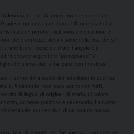
e Valentina, tornati da poco con due splendide
 Pradesh, un luogo sperduto dell’immensa India,
ivoluzione, perché i figli sono un’occasione di
ne delle certezze, della visione della vita, del sé.
tirano fuori il bene e il male, l’angelo e il
 nel riconoscersi genitore “principiante”, è
iglio che siamo stati e far pace con noi stessi.
se, il senso della scelta dell’adozione: in quel far
sibile, finalmente, fare pace anche con tutti,
rsità di lingua, di origine , di storia, di colore
ricchezza, un bene prezioso e necessario. La nostra
 infinitesimale, ma decisiva, di un mondo nuovo,
ontro chi è sfuggente, perché spesso incompetente