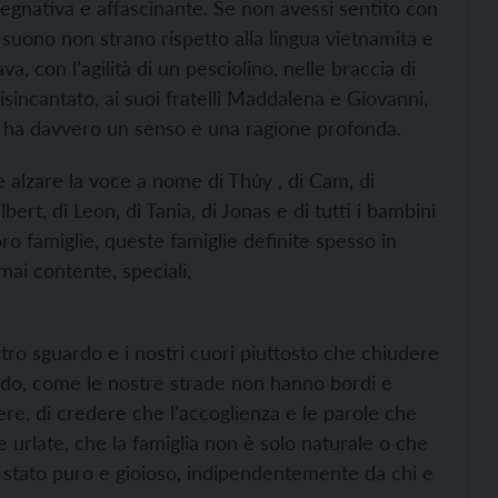
pegnativa e affascinante. Se non avessi sentito con
suono non strano rispetto alla lingua vietnamita e
con l’agilità di un pesciolino, nelle braccia di
isincantato, ai suoi fratelli Maddalena e Giovanni,
to ha davvero un senso e una ragione profonda.
 alzare la voce a nome di Thủy , di Cam, di
ert, di Leon, di Tania, di Jonas e di tutti i bambini
oro famiglie, queste famiglie definite spesso in
mai contente, speciali,
stro sguardo e i nostri cuori piuttosto che chiudere
ondo, come le nostre strade non hanno bordi e
ere, di credere che l’accoglienza e le parole che
e urlate, che la famiglia non è solo naturale o che
lo stato puro e gioioso, indipendentemente da chi e