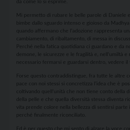
da come lo si esprime.
Mi permetto di rubare le belle parole di Daniele 
bimbe dallo sguardo intenso e gioioso da Madhya
quando affermano che l’adozione rappresenta una r
cambiamento, di ribaltamento, di messa in discussio
Perché nella fatica quotidiana ci guardano e da noi 
demone, le sicurezze e le fragilità e, nell’umiltà e
necessario fermarsi e guardarsi dentro, vedere il f
Forse questo contraddistingue, fra tutte le altre co
pace con noi stessi si concretizza l’idea che è pos
coltivando quell’unità che non tiene conto della dive
della pelle e che quella diversità stessa diventa 
vita prende colore nella bellezza di sentirsi parte
perché finalmente riconciliato.
Ed è per questo che mi sento di alzare la voce c