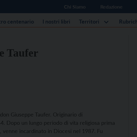
Chi Siamo
Redazione
stro centenario
I nostri libri
Territori
Rubric
e Taufer
i don Giuseppe Taufer. Originario di
 Dopo un lungo periodo di vita religiosa prima
i, venne incardinato in Diocesi nel 1987. Fu