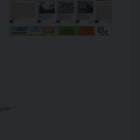
egnati
*