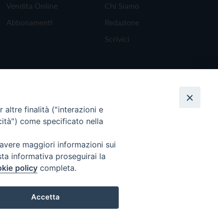
Vendita Online
Chi Siamo
Abbonamenti
Redazione
Scrivici
altre finalità ("interazioni e
cità") come specificato nella
 avere maggiori informazioni sui
sta informativa proseguirai la
kie policy
completa.
Torna all'inizio
Accetta