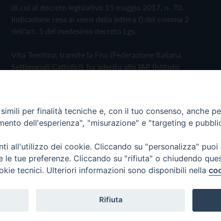
di cui al decreto legislativo 15 maggio 2017, n. 70.
Indicazione resa ai sensi della lettera f) del comma 2
dell'art. 5 del medesimo decreto Lgs.
Vita Trentina, tramite la Fisc (Federazione Italiana
Settimanali Cattolici), ha aderito allo IAP (Istituto
dell'Autodisciplina Pubblicitaria) accettando il Codice di
Autodisciplina della Comunicazione Commerciale
imili per finalità tecniche e, con il tuo consenso, anche per 
Privacy Policy
Cookie Policy
amento dell'esperienza", "misurazione" e "targeting e pubbli
i all'utilizzo dei cookie. Cliccando su "personalizza" puoi
 Trentina Editrice
re le tue preferenze. Cliccando su "rifiuta" o chiudendo que
okie tecnici. Ulteriori informazioni sono disponibili nella
coo
Rifiuta