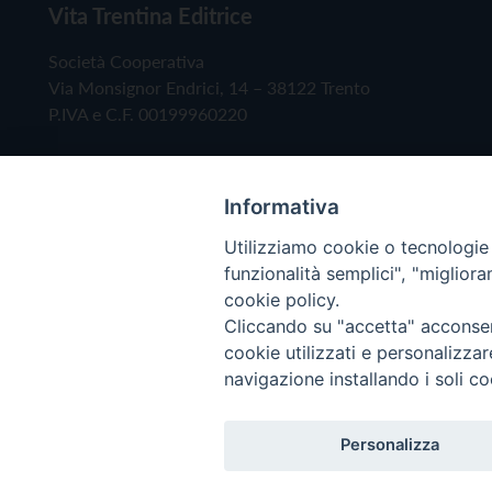
Vita Trentina Editrice
Società Cooperativa
Via Monsignor Endrici, 14 – 38122 Trento
P.IVA e C.F. 00199960220
Informativa
Utilizziamo cookie o tecnologie s
funzionalità semplici", "miglior
cookie policy.
Cliccando su "accetta" acconsent
Copyright © 2019 - Tutti i diritti riservati - Vita
cookie utilizzati e personalizza
navigazione installando i soli co
Privacy Policy
Personalizza