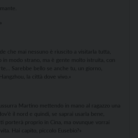
emante.
»
de che mai nessuno è riuscito a visitarla tutta,
 in modo strano, ma è gente molto istruita, con
erte… Sarebbe bello se anche tu, un giorno,
Hangzhou, la città dove vivo.»
 sussurra Martino mettendo in mano al ragazzo una
ov’è il nord e quindi, se saprai usarla bene,
ti porterà proprio in Cina, ma ovunque vorrai
vita. Hai capito, piccolo Eusebio?»