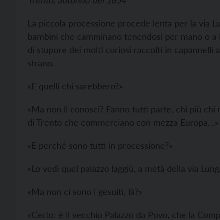
Trento, autunno del 1654
La piccola processione procede lenta per la via Lu
bambini che camminano tenendosi per mano o a br
di stupore dei molti curiosi raccolti in capannelli a
strano.
«E quelli chi sarebbero?»
«Ma non li conosci? Fanno tutti parte, chi più chi 
di Trento che commerciano con mezza Europa…»
«E perché sono tutti in processione?»
«Lo vedi quel palazzo laggiù, a metà della via Lung
«Ma non ci sono i gesuiti, là?»
«Certo: è il vecchio Palazzo da Povo, che la Comp