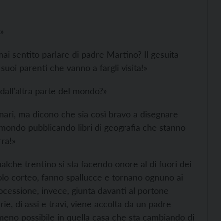
?»
mai sentito parlare di padre Martino? Il gesuita
 suoi parenti che vanno a fargli visita!»
 dall’altra parte del mondo?»
nari, ma dicono che sia così bravo a disegnare
mondo pubblicando libri di geografia che stanno
rra!»
lche trentino si sta facendo onore al di fuori dei
ccolo corteo, fanno spallucce e tornano ognuno ai
ocessione, invece, giunta davanti al portone
e, di assi e travi, viene accolta da un padre
l meno possibile in quella casa che sta cambiando di