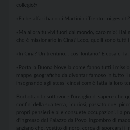
collegio!»
«E che affari hanno i Martini di Trento coi gesuiti
«Ma allora tu vivi fuori dal mondo, caro mio! Hai 
che è missionario in Cina? Ecco, quelli sono tutti i
«In Cina? Un trentino… così lontano? E cosa ci fa,
«Porta la Buona Novella come fanno tutti i missio
mappe geografiche da diventar famoso in tutto il 
insegnando agli stessi cinesi com’è fatta la loro te
Borbottando sottovoce l’orgoglio di sapere che qua
confini della sua terra, i curiosi, passato quel pi
propri pensieri e alle consuete occupazioni. La pr
d’ingresso del Palazzo da Povo, ingombro di maceri
anziano che, vestito di nero, cerca di sporcarsi i