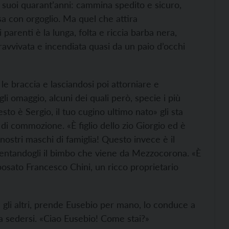
suoi quarant’anni: cammina spedito e sicuro,
a con orgoglio. Ma quel che attira
parenti è la lunga, folta e riccia barba nera,
a ravvivata e incendiata quasi da un paio d’occhi
e braccia e lasciandosi poi attorniare e
li omaggio, alcuni dei quali però, specie i più
to è Sergio, il tuo cugino ultimo nato» gli sta
i commozione. «È figlio dello zio Giorgio ed è
nostri maschi di famiglia! Questo invece è il
entandogli il bimbo che viene da Mezzocorona. «È
sposato Francesco Chini, un ricco proprietario
i gli altri, prende Eusebio per mano, lo conduce a
 a sedersi. «Ciao Eusebio! Come stai?»