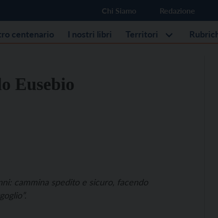
Chi Siamo
Redazione
stro centenario
I nostri libri
Territori
Rubric
lo Eusebio
i: cammina spedito e sicuro, facendo
oglio”.