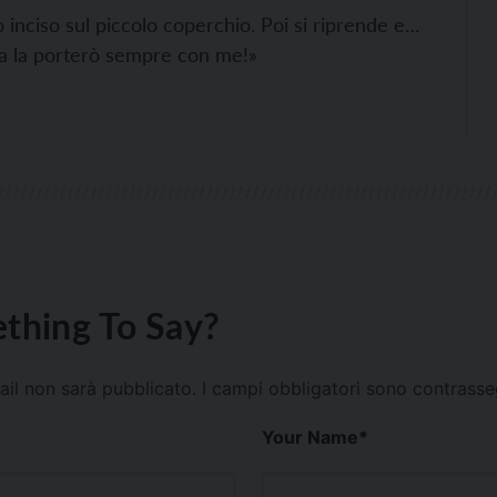
go inciso sul piccolo coperchio. Poi si riprende e…
ola la porterò sempre con me!»
thing To Say?
mail non sarà pubblicato.
I campi obbligatori sono contrass
Your Name
*