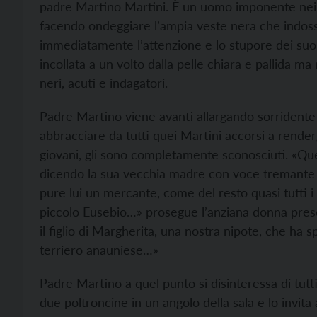
padre Martino Martini. È un uomo imponente nei 
facendo ondeggiare l’ampia veste nera che indoss
immediatamente l’attenzione e lo stupore dei suoi 
incollata a un volto dalla pelle chiara e pallida m
neri, acuti e indagatori.
Padre Martino viene avanti allargando sorridente l
abbracciare da tutti quei Martini accorsi a renderg
giovani, gli sono completamente sconosciuti. «Ques
dicendo la sua vecchia madre con voce tremante d
pure lui un mercante, come del resto quasi tutti i 
piccolo Eusebio…» prosegue l’anziana donna pres
il figlio di Margherita, una nostra nipote, che ha 
terriero anauniese…»
Padre Martino a quel punto si disinteressa di tutt
due poltroncine in un angolo della sala e lo invita