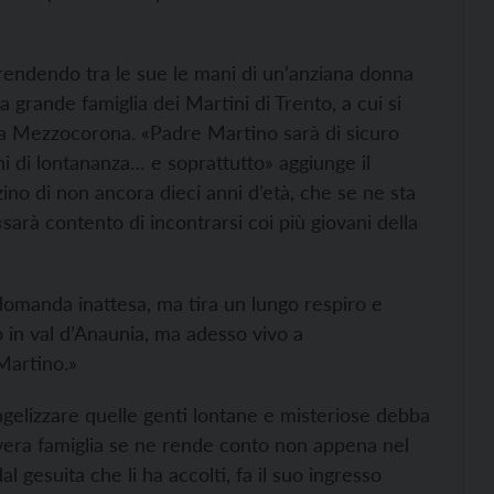
 prendendo tra le sue le mani di un’anziana donna
a grande famiglia dei Martini di Trento, a cui si
da Mezzocorona. «Padre Martino sarà di sicuro
ni di lontananza… e soprattutto» aggiunge il
ino di non ancora dieci anni d’età, che se ne sta
rà contento di incontrarsi coi più giovani della
a domanda inattesa, ma tira un lungo respiro e
o in val d’Anaunia, ma adesso vivo a
Martino.»
ngelizzare quelle genti lontane e misteriose debba
overa famiglia se ne rende conto non appena nel
 gesuita che li ha accolti, fa il suo ingresso