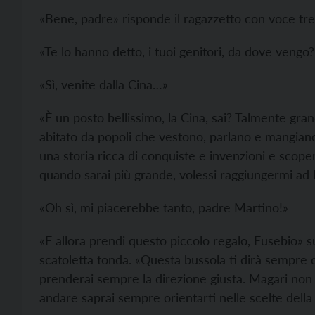
«Bene, padre» risponde il ragazzetto con voce tr
«Te lo hanno detto, i tuoi genitori, da dove vengo?
«Sì, venite dalla Cina…»
«È un posto bellissimo, la Cina, sai? Talmente gran
abitato da popoli che vestono, parlano e mangiano
una storia ricca di conquiste e invenzioni e scop
quando sarai più grande, volessi raggiungermi ad 
«Oh sì, mi piacerebbe tanto, padre Martino!»
«E allora prendi questo piccolo regalo, Eusebio»
scatoletta tonda. «Questa bussola ti dirà sempre d
prenderai sempre la direzione giusta. Magari non 
andare saprai sempre orientarti nelle scelte della 