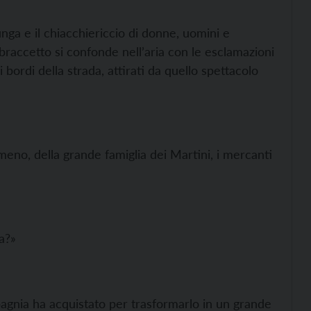
nga e il chiacchiericcio di donne, uomini e
accetto si confonde nell’aria con le esclamazioni
i bordi della strada, attirati da quello spettacolo
meno, della grande famiglia dei Martini, i mercanti
a?»
agnia ha acquistato per trasformarlo in un grande