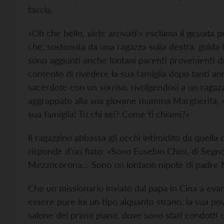
faccia.
«Oh che bello, siete arrivati!» esclama il gesuita
che, sostenuta da una ragazza sulla destra, guida l
sono aggiunti anche lontani parenti provenienti 
contento di rivedere la sua famiglia dopo tanti an
sacerdote con un sorriso, rivolgendosi a un ragazz
aggrappato alla sua giovane mamma Margherita, «sa
sua famiglia! Tu chi sei? Come ti chiami?»
Il ragazzino abbassa gli occhi intimidito da quell
risponde d’un fiato: «Sono Eusebio Chini, di Segn
Mezzocorona… Sono un lontano nipote di padre 
Che un missionario inviato dal papa in Cina a eva
essere pure lui un tipo alquanto strano, la sua p
salone del primo piano, dove sono stati condotti dal